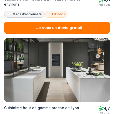
environs
48 avis
+9 ans d'ancienneté
+85 NPS
Je veux un devis gratuit
Cuisiniste haut de gamme proche de Lyon
4,7
31 avis