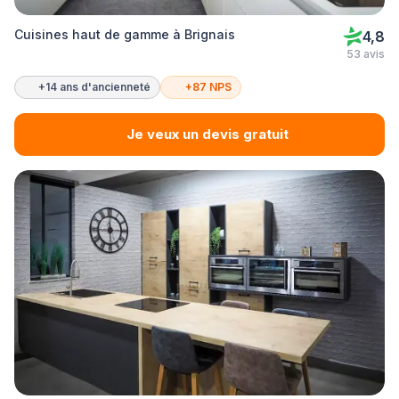
Cuisines haut de gamme à Brignais
4,8
53 avis
+14 ans d'ancienneté
+87 NPS
Je veux un devis gratuit