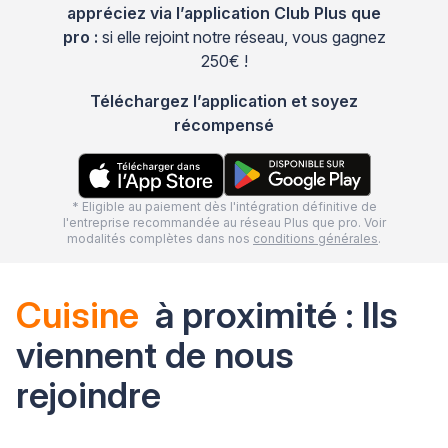
appréciez via l’application Club Plus que
pro :
si elle rejoint notre réseau, vous gagnez
250€ !
Téléchargez l’application et soyez
récompensé
* Eligible au paiement dès l'intégration définitive de
l'entreprise recommandée au réseau Plus que pro. Voir
modalités complètes dans nos
conditions générales
.
Cuisine
à proximité : Ils
viennent de nous
rejoindre