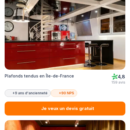
Plafonds tendus en Île-de-France
4,8
159 avis
+9 ans d'ancienneté
+90 NPS
Je veux un devis gratuit