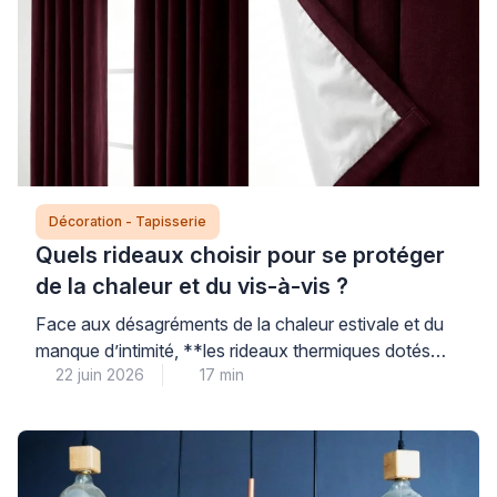
Décoration - Tapisserie
Quels rideaux choisir pour se protéger
de la chaleur et du vis-à-vis ?
Face aux désagréments de la chaleur estivale et du
manque d’intimité, **les rideaux thermiques dotés
22 juin 2026
17 min
d’une doublure isolante certifiée constituent une
solution accessible et performante** pour améliorer
votre confort au quotidien sans engager de travaux
conséquents. Le choix du bon rideau repose sur des
critères techniques précis – nature du tissu, présence