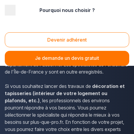
Pourquoi nous choisir ?
Accueil
/
Agencement intérieur
/
Décoration - tapisserie
/
Ile-de-France
/
Essonne
/
Mennecy (91540)
Décoration - tapisserie Mennecy (91540)
Devenir adhérent
Plus-que-pro.fr permet de connaître les horaires et les
coordonnées des décorateurs de Mennecy, dans le
Je demande un devis gratuit
département de l'Essonne. Les spécialistes de l'ensemble
de l'Île-de-France y sont en outre enregistrés.
Si vous souhaitez lancer des travaux de
décoration et
tapisseries (intérieur de votre logement ou
plafonds, etc.)
, les professionnels des environs
pourront répondre à vos besoins. Vous pourrez
sélectionner le spécialiste qui répondra le mieux à vos
besoins sur plus-que-pro.fr. En fonction de votre projet,
vous pourrez faire votre choix entre les divers experts