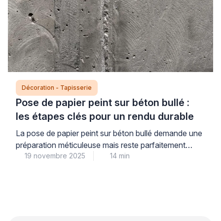
décorative, deux dimensions qui méritent la même
attention pour un résultat à la hauteur de vos
attentes. Les […]
Décoration - Tapisserie
Pose de papier peint sur béton bullé :
les étapes clés pour un rendu durable
La pose de papier peint sur béton bullé demande une
préparation méticuleuse mais reste parfaitement
19 novembre 2025
14 min
réalisable pour transformer durablement votre
intérieur avec élégance. La nature poreuse et
irrégulière du béton bullé représente un défi technique
que les professionnels du secteur surmontent grâce
à des méthodes éprouvées, garantissant ainsi la
qualité du résultat final et votre […]