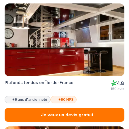
Plafonds tendus en Île-de-France
4,8
159 avis
+9 ans d'ancienneté
+90 NPS
Je veux un devis gratuit