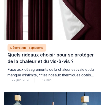
Décoration - Tapisserie
Quels rideaux choisir pour se protéger
de la chaleur et du vis-à-vis ?
Face aux désagréments de la chaleur estivale et du
manque d’intimité, **les rideaux thermiques dotés
22 juin 2026
17 min
d’une doublure isolante certifiée constituent une
solution accessible et performante** pour améliorer
votre confort au quotidien sans engager de travaux
conséquents. Le choix du bon rideau repose sur des
critères techniques précis – nature du tissu, présence