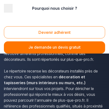
Pourquoi nous choisir ?
Accueil
/
Agencement intérieur
/
Décoration - tapisserie
/
Ile-de-France
/
Seine-et-Marne
/
Dammarie-les-Lys (77190)
Décoration - tapisserie Dammarie-les-Lys
Devenir adhérent
(77190)
Je demande un devis gratuit
À Dammarie-les-Lys (Seine-et-Marne, Île-de-France), on
retrouve différents professionnels, comme des
décorateurs. Ils sont répertoriés sur plus-que-pro.fr.
Le répertoire recense les décorateurs installés près de
chez vous. Ces spécialistes en
décoration et
tapisseries (murs intérieurs ou murs, etc.)
interviendront sur tous vos projets. Pour dénicher le
professionnel qui répond le mieux à vos désirs, vous
pouvez parcourir l'annuaire de plus-que-pro.fr. Il
référence des professionnels qualifiés, situés à proximité