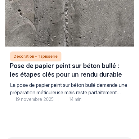
décorative, deux dimensions qui méritent la même
attention pour un résultat à la hauteur de vos
attentes. Les […]
Décoration - Tapisserie
Pose de papier peint sur béton bullé :
les étapes clés pour un rendu durable
La pose de papier peint sur béton bullé demande une
préparation méticuleuse mais reste parfaitement
19 novembre 2025
14 min
réalisable pour transformer durablement votre
intérieur avec élégance. La nature poreuse et
irrégulière du béton bullé représente un défi technique
que les professionnels du secteur surmontent grâce
à des méthodes éprouvées, garantissant ainsi la
qualité du résultat final et votre […]