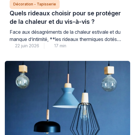
Décoration - Tapisserie
Quels rideaux choisir pour se protéger
de la chaleur et du vis-à-vis ?
Face aux désagréments de la chaleur estivale et du
manque d’intimité, **les rideaux thermiques dotés
22 juin 2026
17 min
d’une doublure isolante certifiée constituent une
solution accessible et performante** pour améliorer
votre confort au quotidien sans engager de travaux
conséquents. Le choix du bon rideau repose sur des
critères techniques précis – nature du tissu, présence
d’une doublure spécifique, […]