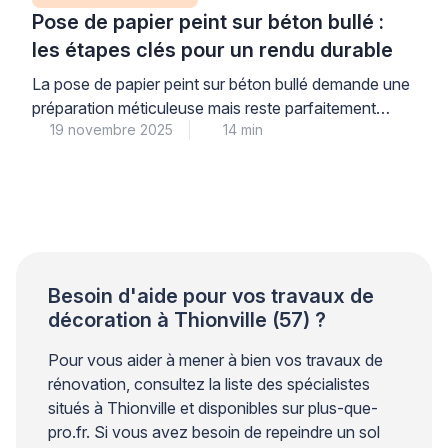
Pose de papier peint sur béton bullé :
les étapes clés pour un rendu durable
La pose de papier peint sur béton bullé demande une
préparation méticuleuse mais reste parfaitement
19 novembre 2025
14 min
réalisable pour transformer durablement votre
intérieur avec élégance. La nature poreuse et
irrégulière du béton bullé représente un défi technique
que les professionnels du secteur surmontent grâce
à des méthodes éprouvées, garantissant ainsi la
qualité du résultat final et votre […]
Besoin d'aide pour vos travaux de
décoration à Thionville (57) ?
Pour vous aider à mener à bien vos travaux de
rénovation, consultez la liste des spécialistes
situés à Thionville et disponibles sur plus-que-
pro.fr. Si vous avez besoin de repeindre un sol