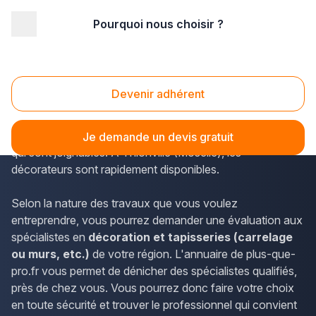
Pourquoi nous choisir ?
Accueil
/
Agencement intérieur
/
Décoration - tapisserie
/
Lorraine
/
Moselle
/
Thionville (57100)
Décoration - tapisserie Thionville (57100)
Devenir adhérent
L'annuaire de plus-que-pro.fr permet de trouver les
informations de contact des professionnels de la Lorraine
Je demande un devis gratuit
qui sont joignables. À Thionville (Moselle), les
décorateurs sont rapidement disponibles.
Selon la nature des travaux que vous voulez
entreprendre, vous pourrez demander une évaluation aux
spécialistes en
décoration et tapisseries (carrelage
ou murs, etc.)
de votre région. L'annuaire de plus-que-
pro.fr vous permet de dénicher des spécialistes qualifiés,
près de chez vous. Vous pourrez donc faire votre choix
en toute sécurité et trouver le professionnel qui convient