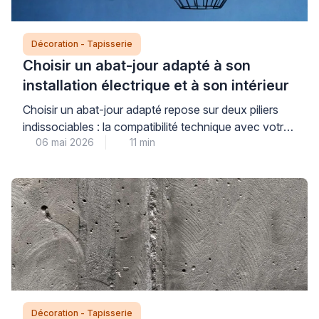
Décoration - Tapisserie
Choisir un abat-jour adapté à son
installation électrique et à son intérieur
Choisir un abat-jour adapté repose sur deux piliers
indissociables : la compatibilité technique avec votre
06 mai 2026
11 min
installation électrique et l’harmonie esthétique avec
votre intérieur. Cette double exigence garantit à la
fois votre sécurité au quotidien et votre satisfaction
décorative, deux dimensions qui méritent la même
attention pour un résultat à la hauteur de vos
attentes. Les […]
Décoration - Tapisserie