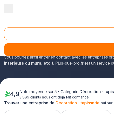
Accueil
/
Agencement intérieur
/
Décoration - tapisserie
/
Nord Pa
Décoration - tapisserie Bondues (59910)
Dans la commune de Bondues, dans le département du Nord (
informations de contact d'experts.
Vous pourrez ainsi entrer en contact avec les entreprises p
intérieurs ou murs, etc.)
. Plus-que-pro.fr est un service q
Note moyenne sur 5 - Catégorie
Décoration - tapis
4,9
3 889 clients nous ont déjà fait confiance
Trouver une entreprise de
Décoration - tapisserie
autour