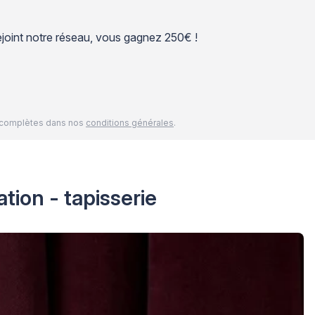
 rejoint notre réseau, vous gagnez 250€ !
és complètes dans nos
conditions générales
.
tion - tapisserie