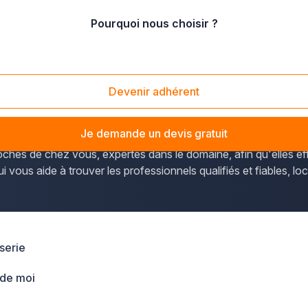
Pourquoi nous choisir ?
s-de-Calais
/
Nord
/
Bondues (59910)
Devenir adhérent
Nord-Pas-de-Calais), plus-que-pro.fr vous permet d'avoir un 
Je demande un devis gratuit
roches de chez vous, expertes dans le domaine, afin qu'elles e
ui vous aide à trouver les professionnels qualifiés et fiables, lo
serie
 de moi