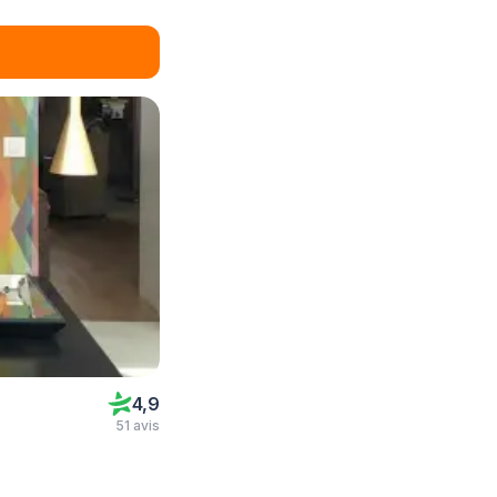
4,9
51 avis