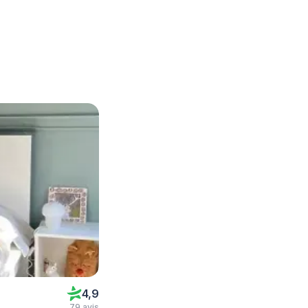
4,9
79 avis