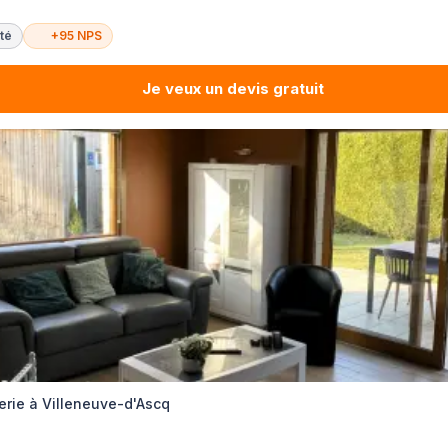
té
+95 NPS
Je veux un devis gratuit
erie à Villeneuve-d'Ascq