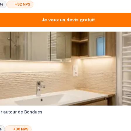
té
+92 NPS
Je veux un devis gratuit
ur autour de Bondues
té
+90 NPS