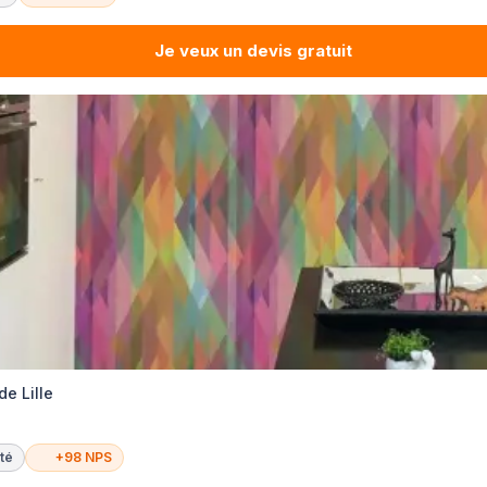
Je veux un devis gratuit
de Lille
té
+98 NPS