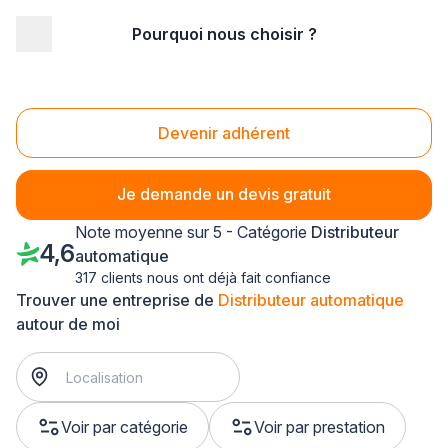
Pourquoi nous choisir ?
Accueil
/
Service aux entreprises
/
Distributeur automatique
/
Alsace
Distributeur automatique Alsace
Devenir adhérent
Je demande un devis gratuit
Note moyenne sur 5 - Catégorie
Distributeur
4,6
automatique
317 clients nous ont déjà fait confiance
Trouver une entreprise de
Distributeur automatique
autour de moi
Voir par catégorie
Voir par prestation