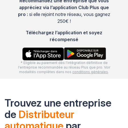
Recommandez une entreprise que vous
appréciez via l’application Club Plus que
pro :
si elle rejoint notre réseau, vous gagnez
250€ !
Téléchargez l’application et soyez
récompensé
* Eligible au paiement dès l'intégration définitive de
l'entreprise recommandée au réseau Plus que pro. Voir
modalités complètes dans nos
conditions générales
.
Trouvez une entreprise
de
Distributeur
automatique
par