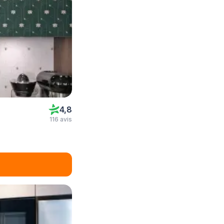
4,8
116 avis