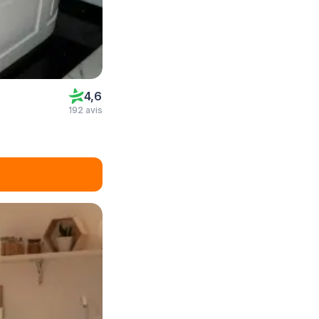
4,6
192 avis