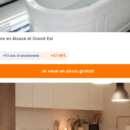
re en Alsace et Grand-Est
+51 ans d'ancienneté
+67 NPS
Je veux un devis gratuit