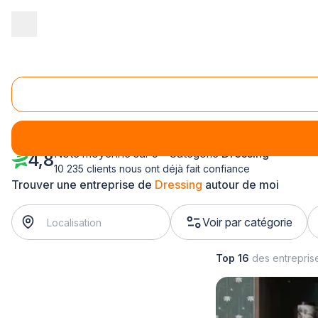
Accueil
/
Agencement intérieur
/
Dressing
/
Alsace
/
Bas-Rhin
Dressing Bas-Rhin (67)
Note moyenne sur 5 - Catégorie
Dressing
4,8
10 235 clients nous ont déjà fait confiance
Trouver une entreprise de
Dressing
autour de moi
Voir par catégorie
Top 16
des entrepris