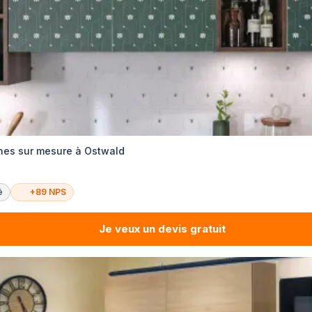
nes sur mesure à Ostwald
é
+89 NPS
Je veux un devis gratuit