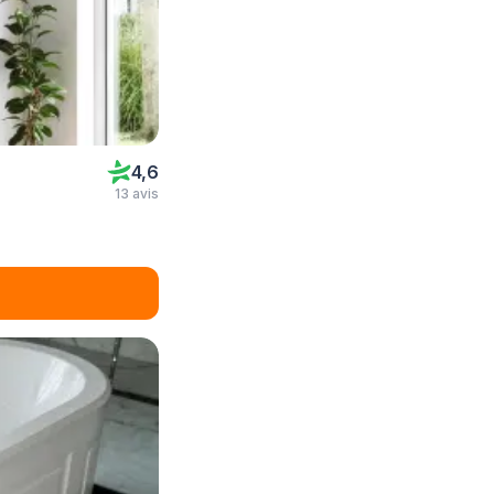
4,6
13 avis