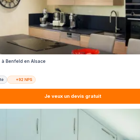
 à Benfeld en Alsace
té
+92 NPS
Je veux un devis gratuit