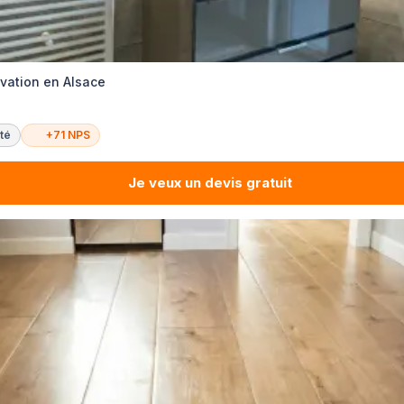
ovation en Alsace
té
+71 NPS
Je veux un devis gratuit