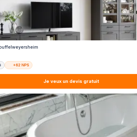
Souffelweyersheim
é
+62 NPS
Je veux un devis gratuit