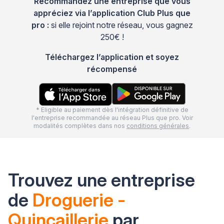
Recommandez une entreprise que vous
appréciez via l’application Club Plus que
pro :
si elle rejoint notre réseau, vous gagnez
250€ !
Téléchargez l’application et soyez
récompensé
* Eligible au paiement dès l'intégration définitive de
l'entreprise recommandée au réseau Plus que pro. Voir
modalités complètes dans nos
conditions générales
.
Trouvez une entreprise
de
Droguerie -
Quincaillerie
par