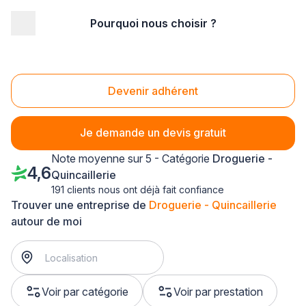
Pourquoi nous choisir ?
Accueil
/
Magasin - commerce
/
Droguerie - Quincaillerie
/
Picardie
Droguerie - Quincaillerie Picardie
Devenir adhérent
Je demande un devis gratuit
Note moyenne sur 5 - Catégorie
Droguerie -
4,6
Quincaillerie
191 clients nous ont déjà fait confiance
Trouver une entreprise de
Droguerie - Quincaillerie
autour de moi
Voir par catégorie
Voir par prestation