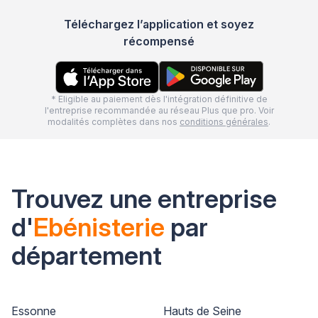
Téléchargez l’application et soyez
récompensé
* Eligible au paiement dès l'intégration définitive de
l'entreprise recommandée au réseau Plus que pro. Voir
modalités complètes dans nos
conditions générales
.
Trouvez une entreprise
d'
Ebénisterie
par
département
Essonne
Hauts de Seine