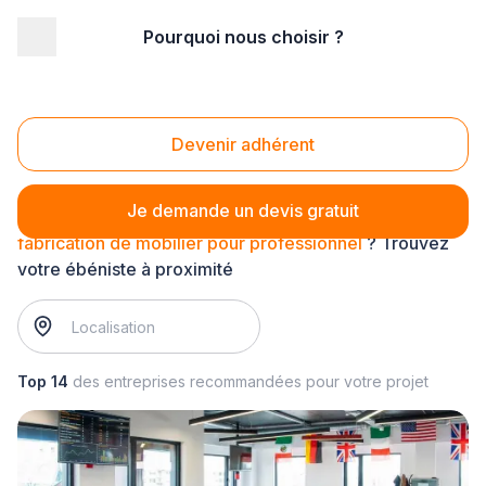
Pourquoi nous choisir ?
Accueil
/
Agencement intérieur
/
Ebénisterie
/
fabrication de mobilier pour professionnel
Fabrication de mobilier pour professionnel
Devenir adhérent
Je demande un devis gratuit
fabrication de mobilier pour professionnel
? Trouvez
votre ébéniste à proximité
Top 14
des entreprises recommandées pour votre projet