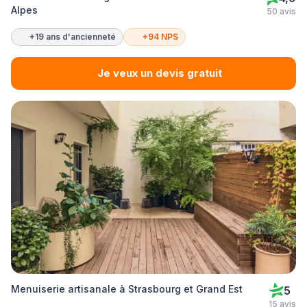
Alpes
50 avis
+19 ans d'ancienneté
+94 NPS
Je veux un devis gratuit
Menuiserie artisanale à Strasbourg et Grand Est
5
15 avis