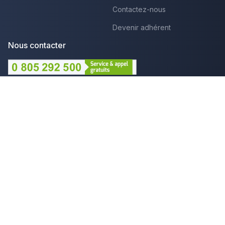
Contactez-nous
Devenir adhérent
Nous contacter
Lundi au Vendredi :
09h - 12h et 14h - 18h
Par mail
Plus que pro c'est aussi :
Mentions légales
CGU - Avis
Politique de confidentialité
Gestion des cookies