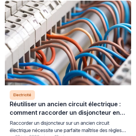
Lorsque le support résiste au perçage, que le
système de raccordement semble incompréhensible
ou que le poids du luminaire vous inquiète, il est
parfaitement légitime d’hésiter […]
Electricité
Réutiliser un ancien circuit électrique :
comment raccorder un disjoncteur en
toute sécurité
Raccorder un disjoncteur sur un ancien circuit
électrique nécessite une parfaite maîtrise des règles