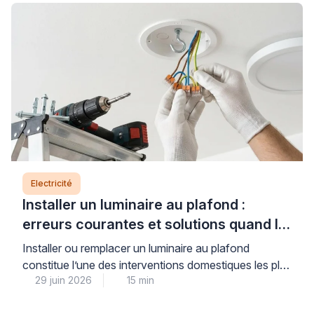
conforme à la norme NF C 15-100, et des
connexions dimensionnées pour supporter l’intensité
requise. Comprendre ces règles […]
Electricité
Installer un luminaire au plafond :
erreurs courantes et solutions quand le
support bloque
Installer ou remplacer un luminaire au plafond
constitue l’une des interventions domestiques les plus
29 juin 2026
15 min
courantes, mais elle soulève des questions légitimes
de sécurité électrique et de solidité de fixation.