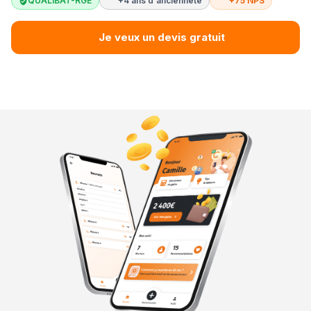
QUALIBAT-RGE
+4 ans d'ancienneté
+75 NPS
Je veux un devis gratuit