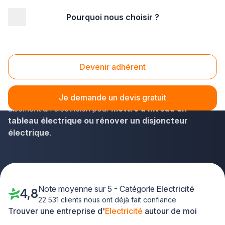
Pourquoi nous choisir ?
Accueil
/
Second œuvre
/
Electricité
/
Centre
/
Indre-et-Loire
Electricité Indre-et-Loire (37)
Devenir adhérent
Habitants de l'Indre-et-Loire, utilisez le réseau de la
solution Plus que PRO pour vos travaux ! Vous trouverez
Je demande un devis gratuit
aisément un électricien pour
mettre à niveau un
tableau électrique ou rénover un disjoncteur
électrique
.
Note moyenne sur 5 - Catégorie
Electricité
4,8
22 531 clients nous ont déjà fait confiance
Trouver une entreprise d'
Electricité
autour de moi