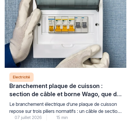
Electricité
Branchement plaque de cuisson :
section de câble et borne Wago, que dit
la norme ?
Le branchement électrique d’une plaque de cuisson
repose sur trois piliers normatifs : un câble de section
07 juillet 2026
15 min
adaptée (6 mm² pour les plaques jusqu’à 7 400 W,
protégé par un disjoncteur de 32 A), un circuit dédié