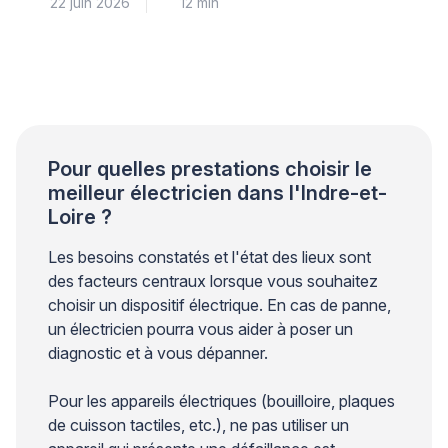
22 juin 2026
12 min
de sécurité et de la norme NFC 15-100, car la
moindre erreur peut entraîner court-circuit, incendie
ou électrocution. Pour votre sécurité et votre
tranquillité d’esprit, il est impératif de comprendre
précisément quand une intervention personnelle reste
envisageable et à quel moment […]
Pour quelles prestations choisir le
meilleur électricien dans l'Indre-et-
Loire ?
Les besoins constatés et l'état des lieux sont
des facteurs centraux lorsque vous souhaitez
choisir un dispositif électrique. En cas de panne,
un électricien pourra vous aider à poser un
diagnostic et à vous dépanner.
Pour les appareils électriques (bouilloire, plaques
de cuisson tactiles, etc.), ne pas utiliser un