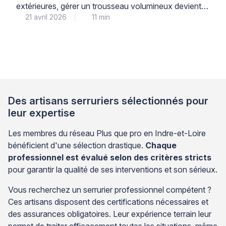
extérieures, gérer un trousseau volumineux devient
21 avril 2026
11 min
vite contraignant. Le système de cylindre entrouvrant
offre une solution pratique pour centraliser vos
accès. Cette approche repose sur le principe de la clé
unique pour toutes vos serrures. Vous simplifiez ainsi
votre quotidien tout en maintenant un niveau de
sécurité adapté. Le […]
Des artisans serruriers sélectionnés pour
leur expertise
Les membres du réseau Plus que pro en Indre-et-Loire
bénéficient d'une sélection drastique.
Chaque
professionnel est évalué selon des critères stricts
pour garantir la qualité de ses interventions et son sérieux.
Vous recherchez un serrurier professionnel compétent ?
Ces artisans disposent des certifications nécessaires et
des assurances obligatoires. Leur expérience terrain leur