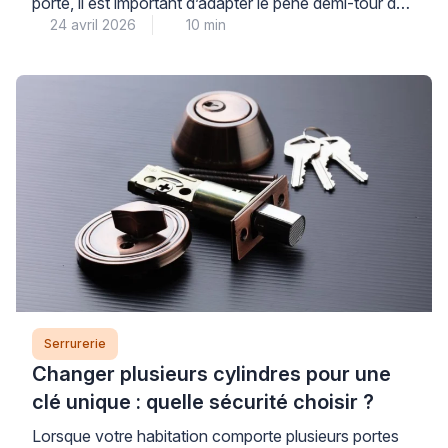
porte, il est important d’adapter le pêne demi-tour de
24 avril 2026
10 min
la serrure. Cette intervention rapide demande
quelques précautions pour ne pas bloquer le
mécanisme. Un professionnel qualifié peut réaliser
cette opération en quelques minutes. Vous pouvez
aussi le faire vous-même en suivant les bonnes
pratiques du secteur. Ce guide […]
Serrurerie
Changer plusieurs cylindres pour une
clé unique : quelle sécurité choisir ?
Lorsque votre habitation comporte plusieurs portes