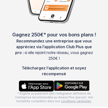
Gagnez 250€* pour vos bons plans !
Recommandez une entreprise que vous
appréciez via l’application Club Plus que
pro :
si elle rejoint notre réseau, vous gagnez
250€ !
Téléchargez l’application et soyez
récompensé
* Eligible au paiement dès l'intégration définitive de
l'entreprise recommandée au réseau Plus que pro. Voir
modalités complètes dans nos
conditions générales
.