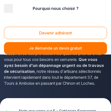
Pourquoi nous choisir ?
Accueil
/
Second œuvre
/
Serrurerie
/
Centre
/
Indre-et-Loire
Serrurerie Indre-et-Loire (37)
Devenir adhérent
Vous recherchez un artisan serrurier de confiance en
Indre-et-Loire ? La solution Plus que pro vous met en
Je demande un devis gratuit
relation avec des professionnels qualifiés près de chez
vous pour tous vos besoins en serrurerie.
Que vous
ayez besoin d'un dépannage urgent ou de travaux
de sécurisation
, notre réseau d'artisans sélectionnés
intervient rapidement dans tout le département 37, de
Tours à Amboise en passant par Chinon et Loches.