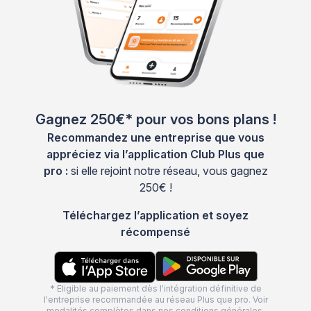
Gagnez 250€* pour vos bons plans !
Recommandez une entreprise que vous
appréciez via l’application Club Plus que
pro :
si elle rejoint notre réseau, vous gagnez
250€ !
Téléchargez l’application et soyez
récompensé
* Eligible au paiement dès l'intégration définitive de
l'entreprise recommandée au réseau Plus que pro. Voir
modalités complètes dans nos
conditions générales
.