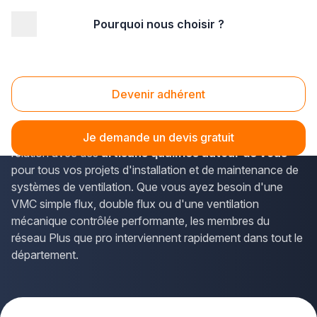
Pourquoi nous choisir ?
Accueil
/
Second œuvre
/
Ventilation
/
Centre
/
Indre-et-Loire
Ventilation Indre-et-Loire (37)
Devenir adhérent
Vous recherchez un professionnel de la
ventilation
en
Indre-et-Loire ? La solution Plus que pro vous met en
Je demande un devis gratuit
relation avec des
artisans qualifiés autour de vous
pour tous vos projets d'installation et de maintenance de
systèmes de ventilation. Que vous ayez besoin d'une
VMC simple flux, double flux ou d'une ventilation
mécanique contrôlée performante, les membres du
réseau Plus que pro interviennent rapidement dans tout le
département.