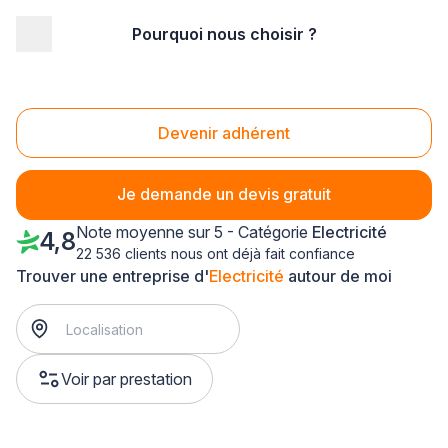
Pourquoi nous choisir ?
Accueil
/
Second œuvre
/
Electricité
/
Ile-de-France
/
Val de Marne
/
Villeneuve-Saint-Georges (94190)
Electricité Villeneuve-Saint-Georges (94190)
Devenir adhérent
Je demande un devis gratuit
Note moyenne sur 5 - Catégorie
Electricité
4,8
22 536 clients nous ont déjà fait confiance
Trouver une entreprise d'
Electricité
autour de moi
Voir par prestation