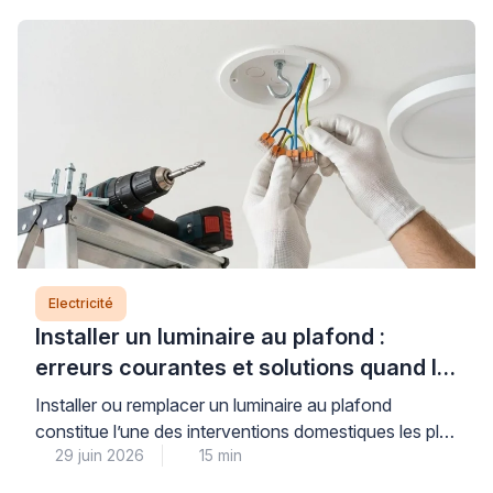
conforme à la norme NF C 15-100, et des
connexions dimensionnées pour supporter l’intensité
requise. Comprendre ces règles […]
Electricité
Installer un luminaire au plafond :
erreurs courantes et solutions quand le
support bloque
Installer ou remplacer un luminaire au plafond
constitue l’une des interventions domestiques les plus
29 juin 2026
15 min
courantes, mais elle soulève des questions légitimes
de sécurité électrique et de solidité de fixation.