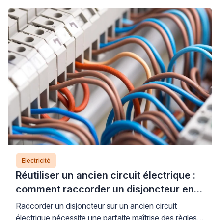
Lorsque le support résiste au perçage, que le
système de raccordement semble incompréhensible
ou que le poids du luminaire vous inquiète, il est
parfaitement légitime d’hésiter […]
Electricité
Réutiliser un ancien circuit électrique :
comment raccorder un disjoncteur en
toute sécurité
Raccorder un disjoncteur sur un ancien circuit
électrique nécessite une parfaite maîtrise des règles