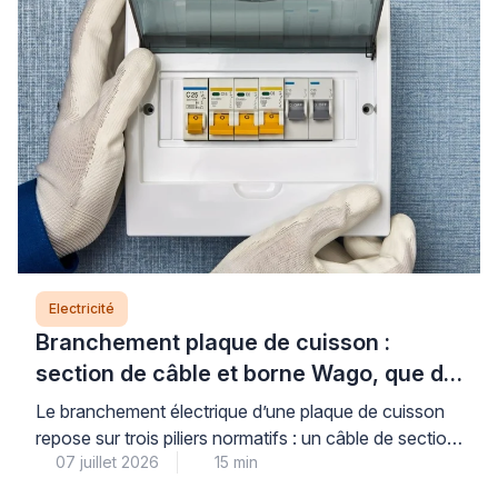
Electricité
Branchement plaque de cuisson :
section de câble et borne Wago, que dit
la norme ?
Le branchement électrique d’une plaque de cuisson
repose sur trois piliers normatifs : un câble de section
07 juillet 2026
15 min
adaptée (6 mm² pour les plaques jusqu’à 7 400 W,
protégé par un disjoncteur de 32 A), un circuit dédié