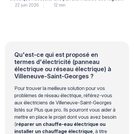
22 juin 2026
12 min
de sécurité et de la norme NFC 15-100, car la
moindre erreur peut entraîner court-circuit, incendie
ou électrocution. Pour votre sécurité et votre
tranquillité d’esprit, il est impératif de comprendre
précisément quand une intervention personnelle reste
envisageable et à quel moment […]
Qu'est-ce qui est proposé en
termes d'électricité (panneau
électrique ou réseau électrique) à
Villeneuve-Saint-Georges ?
Pour trouver la meilleure solution pour vos
problèmes de réseau électrique, référez-vous
aux électriciens de Villeneuve-Saint-Georges
listés sur Plus que pro. Ils pourront vous aider à
mettre en place le projet dont vous avez besoin
(
réparer un chauffe-eau électrique ou
installer un chauffage électrique
, à titre