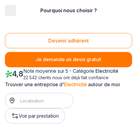
Pourquoi nous choisir ?
Accueil
/
Second œuvre
/
Electricité
/
Ile-de-France
/
Yvelines
/
Marly-le-Roi (78160)
Electricité Marly-le-Roi (78160)
Devenir adhérent
Je demande un devis gratuit
Note moyenne sur 5 - Catégorie
Electricité
4,8
22 542 clients nous ont déjà fait confiance
Trouver une entreprise d'
Electricité
autour de moi
Voir par prestation