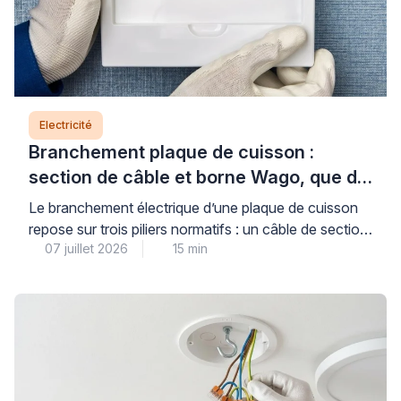
Electricité
Branchement plaque de cuisson :
section de câble et borne Wago, que dit
la norme ?
Le branchement électrique d’une plaque de cuisson
repose sur trois piliers normatifs : un câble de section
07 juillet 2026
15 min
adaptée (6 mm² pour les plaques jusqu’à 7 400 W,
protégé par un disjoncteur de 32 A), un circuit dédié
conforme à la norme NF C 15-100, et des
connexions dimensionnées pour supporter l’intensité
requise. Comprendre ces règles […]