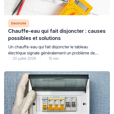
Electricité
Chauffe-eau qui fait disjoncter : causes
possibles et solutions
Un chauffe-eau qui fait disjoncter le tableau
électrique signale généralement un problème de
20 juillet 2026
15 min
sécurité qu’il ne faut jamais ignorer : résistance
défectueuse, fuite à la terre ou défaut d’isolement
dans le circuit électrique. Cette panne, bien que
fréquente, nécessite un diagnostic précis pour
identifier la cause exacte et garantir la sécurité de
votre installation. Si […]