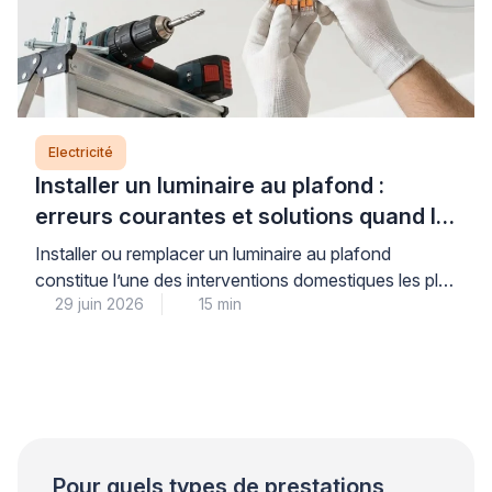
Electricité
Installer un luminaire au plafond :
erreurs courantes et solutions quand le
support bloque
Installer ou remplacer un luminaire au plafond
constitue l’une des interventions domestiques les plus
29 juin 2026
15 min
courantes, mais elle soulève des questions légitimes
de sécurité électrique et de solidité de fixation.
Lorsque le support résiste au perçage, que le
système de raccordement semble incompréhensible
ou que le poids du luminaire vous inquiète, il est
parfaitement légitime d’hésiter […]
Pour quels types de prestations