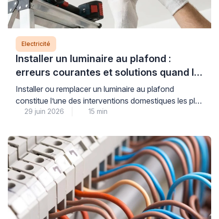
Electricité
Installer un luminaire au plafond :
erreurs courantes et solutions quand le
support bloque
Installer ou remplacer un luminaire au plafond
constitue l’une des interventions domestiques les plus
29 juin 2026
15 min
courantes, mais elle soulève des questions légitimes
de sécurité électrique et de solidité de fixation.
Lorsque le support résiste au perçage, que le
système de raccordement semble incompréhensible
ou que le poids du luminaire vous inquiète, il est
parfaitement légitime d’hésiter […]