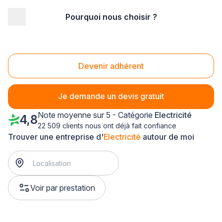
Pourquoi nous choisir ?
Accueil
/
Second œuvre
/
Electricité
/
Ile-de-France
/
Yvelines
/
Poissy (78300)
Electricité Poissy (78300)
Devenir adhérent
Je demande un devis gratuit
Note moyenne sur 5 - Catégorie
Electricité
4,8
22 509 clients nous ont déjà fait confiance
Trouver une entreprise d'
Electricité
autour de moi
Voir par prestation