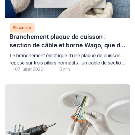
Electricité
Branchement plaque de cuisson :
section de câble et borne Wago, que dit
la norme ?
Le branchement électrique d’une plaque de cuisson
repose sur trois piliers normatifs : un câble de section
07 juillet 2026
15 min
adaptée (6 mm² pour les plaques jusqu’à 7 400 W,
protégé par un disjoncteur de 32 A), un circuit dédié
conforme à la norme NF C 15-100, et des
connexions dimensionnées pour supporter l’intensité
requise. Comprendre ces règles […]