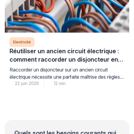
Electricité
Réutiliser un ancien circuit électrique :
comment raccorder un disjoncteur en
toute sécurité
Raccorder un disjoncteur sur un ancien circuit
électrique nécessite une parfaite maîtrise des règles
22 juin 2026
12 min
de sécurité et de la norme NFC 15-100, car la
moindre erreur peut entraîner court-circuit, incendie
ou électrocution. Pour votre sécurité et votre
tranquillité d’esprit, il est impératif de comprendre
précisément quand une intervention personnelle reste
envisageable et à quel moment […]
Quels sont les besoins courants qui