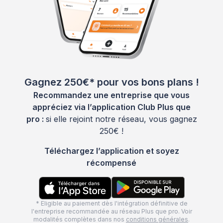
Gagnez 250€* pour vos bons plans !
Recommandez une entreprise que vous
appréciez via l’application Club Plus que
pro :
si elle rejoint notre réseau, vous gagnez
250€ !
Téléchargez l’application et soyez
récompensé
* Eligible au paiement dès l'intégration définitive de
l'entreprise recommandée au réseau Plus que pro. Voir
modalités complètes dans nos
conditions générales
.