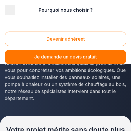
Pourquoi nous choisir ?
Accueil
/
Second œuvre
/
Énergie renouvelable
/
Bourgogne
/
Yonne
Energie renouvelable Yonne (89)
Devenir adhérent
Vous envisagez un projet d'
énergie renouvelable
dans l'Yonne
? La solution Plus que pro vous met en
Je demande un devis gratuit
relation avec les professionnels qualifiés près de chez
vous pour concrétiser vos ambitions écologiques. Que
vous souhaitiez installer des panneaux solaires, une
pompe à chaleur ou un système de chauffage au bois,
notre réseau de spécialistes intervient dans tout le
département.
Votre projet mérite sans doute plus