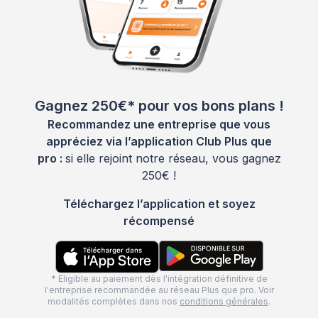
Gagnez 250€* pour vos bons plans !
Recommandez une entreprise que vous
appréciez via l’application Club Plus que
pro :
si elle rejoint notre réseau, vous gagnez
250€ !
Téléchargez l’application et soyez
récompensé
* Eligible au paiement dès l'intégration définitive de
l'entreprise recommandée au réseau Plus que pro. Voir
modalités complètes dans nos
conditions générales
.