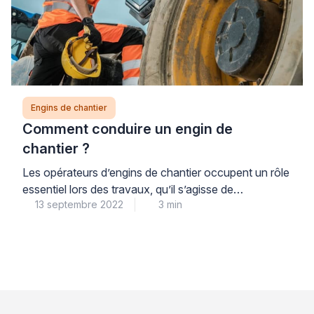
Engins de chantier
Comment conduire un engin de
chantier ?
Les opérateurs d’engins de chantier occupent un rôle
essentiel lors des travaux, qu’il s’agisse de
13 septembre 2022
3 min
construction, de rénovation, d’aménagement ou
encore de démolition, l’usage des engins de chantier
est inévitable pour le secteur BTP. Pour pouvoir
travailler comme conducteur d’engins, vous devez
suivre une ou plusieurs formations pour acquérir une
certaine expérience. Réglementations en vigueur, […]