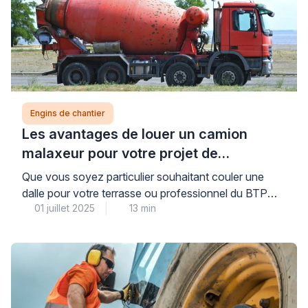
nombreux avantages qui méritent d’être explorés en
détail, notamment […]
Engins de chantier
Les avantages de louer un camion
malaxeur pour votre projet de
construction
Que vous soyez particulier souhaitant couler une
dalle pour votre terrasse ou professionnel du BTP
01 juillet 2025
13 min
gérant un chantier d’envergure, la location camion
malaxeur représente une solution pratique et
économique pour vos besoins en béton frais. En
effet, cette alternative à l’achat de matériel offre de
nombreux avantages qui méritent d’être explorés en
détail, notamment en termes de […]