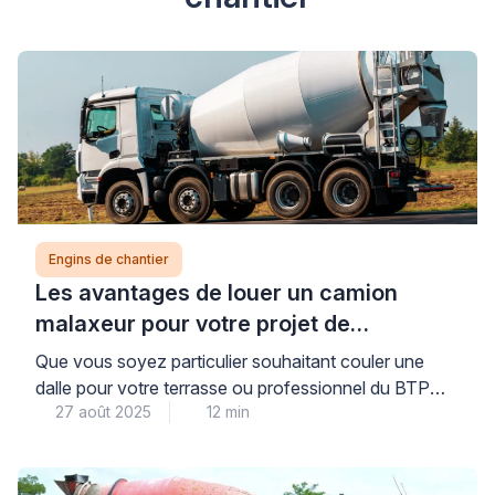
Engins de chantier
Les avantages de louer un camion
malaxeur pour votre projet de
construction
Que vous soyez particulier souhaitant couler une
dalle pour votre terrasse ou professionnel du BTP
27 août 2025
12 min
gérant un chantier d’envergure, la location d’un
camion malaxeur représente une solution pratique et
économique pour vos besoins en béton frais. En
effet, cette alternative à l’achat de matériel offre de