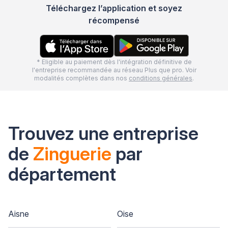
Téléchargez l’application et soyez
récompensé
* Eligible au paiement dès l'intégration définitive de
l'entreprise recommandée au réseau Plus que pro. Voir
modalités complètes dans nos
conditions générales
.
Trouvez une entreprise
de
Zinguerie
par
département
Aisne
Oise