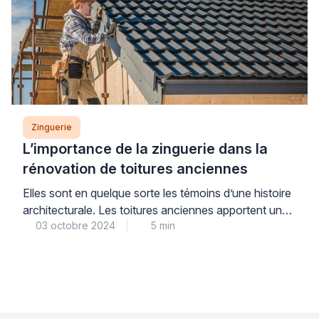
que gouttières et chéneaux, puis le faîtage, les
arêtiers ou les rives. Pourtant, pour éviter […]
Zinguerie
L’importance de la zinguerie dans la
rénovation de toitures anciennes
Elles sont en quelque sorte les témoins d’une histoire
architecturale. Les toitures anciennes apportent un
03 octobre 2024
5 min
cachet unique à un bâtiment. Mais pour conserver
leur beauté et leur valeur patrimoniale, elles doivent
être correctement entretenues. Souvent, une
rénovation est nécessaire. Parmi les aspects
techniques à prendre en compte dans de tels travaux
figurent l’entretien et le […]