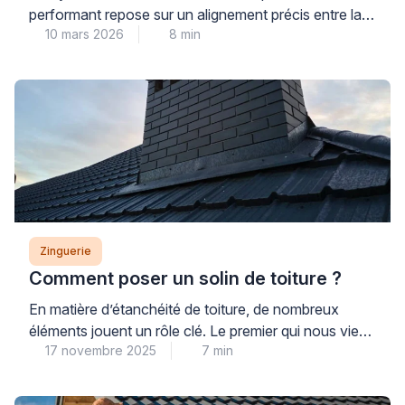
performant repose sur un alignement précis entre la
10 mars 2026
8 min
gouttière et la descente. Lorsque ce positionnement
n’est pas respecté, les risques d’infiltrations
augmentent considérablement. Les problèmes
d’étanchéité compromettent alors la protection de
votre façade et de vos fondations. Identifier
rapidement un défaut d’alignement permet d’éviter
des dégradations coûteuses à long […]
Zinguerie
Comment poser un solin de toiture ?
En matière d’étanchéité de toiture, de nombreux
éléments jouent un rôle clé. Le premier qui nous vient
17 novembre 2025
7 min
en tête est généralement le revêtement de
couverture, à l’instar des tuiles, ardoises ou bacs
acier. Viennent ensuite les pièces de zinguerie, telles