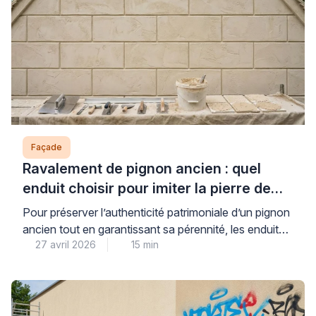
parfois plusieurs […]
Façade
Ravalement de pignon ancien : quel
enduit choisir pour imiter la pierre de
taille ?
Pour préserver l’authenticité patrimoniale d’un pignon
ancien tout en garantissant sa pérennité, les enduits à
27 avril 2026
15 min
la chaux traditionnels constituent la solution de
référence reconnue par les professionnels du bâti
ancien. Cette matière ancestrale, parfaitement
compatible avec les maçonneries d’origine, permet de
reproduire fidèlement l’apparence de la pierre de taille