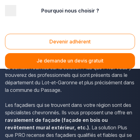
Pourquoi nous choisir ?
Accueil
/
Second œuvre
/
Façade
/
Aquitaine
/
Lot-et-Garonne
/
Le Passage (47520)
Façade Le Passage (47520)
Devenir adhérent
Les informations relatives aux prestations des façadiers
en Aquitaine sont accessibles en utilisant les informations
Je demande un devis gratuit
de contact fournies sur la solution Plus que PRO. Vous y
trouverez des professionnels qui sont présents dans le
département du Lot-et-Garonne et plus précisément dans
la commune du Passage.
Les façadiers qui se trouvent dans votre région sont des
spécialistes chevronnés. Ils vous proposent une offre en
ravalement de façade (façade en bois ou
revêtement mural extérieur, etc.)
. La solution Plus
que PRO recense des façadiers qualifiés et fiables qui se