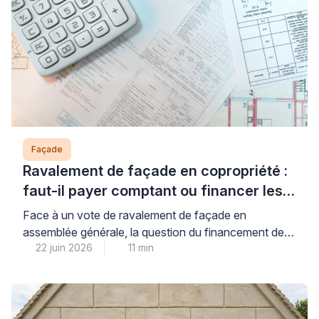
Façade
Ravalement de façade en copropriété :
faut-il payer comptant ou financer les
travaux ?
Face à un vote de ravalement de façade en
assemblée générale, la question du financement de
22 juin 2026
11 min
votre quote-part mérite une analyse précise : le choix
entre paiement comptant et financement dépend
directement de votre situation de trésorerie, du
montant des aides mobilisables et du coût réel du
crédit proposé. Cette décision financière engage