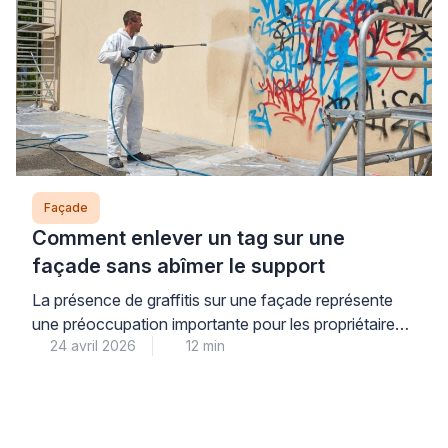
lorsqu’elle est appliquée selon les règles […]
Façade
Comment enlever un tag sur une
façade sans abîmer le support
La présence de graffitis sur une façade représente
une préoccupation importante pour les propriétaires.
24 avril 2026
12 min
Intervenir rapidement permet d’éviter que les tags ne
s’incrustent durablement dans le support. Cependant,
un nettoyage inadapté peut provoquer des
dommages irréversibles sur le matériau. Il est donc
nécessaire d’identifier la nature du graffiti et du