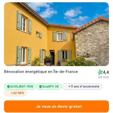
Rénovation énergétique en Île-de-France
4,4
49 avis
QUALIBAT-RGE
QualiPV 36
+11 ans d'ancienneté
+42 NPS
Je veux un devis gratuit