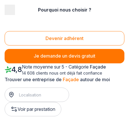
Pourquoi nous choisir ?
Accueil
/
Second œuvre
/
Façade
/
Ile-de-France
/
Hauts de Seine
/
Rueil-Malmaison (92500)
Façade Rueil-Malmaison (92500)
Devenir adhérent
Je demande un devis gratuit
Note moyenne sur 5 - Catégorie
Façade
4,8
14 608 clients nous ont déjà fait confiance
Trouver une entreprise de
Façade
autour de moi
Voir par prestation