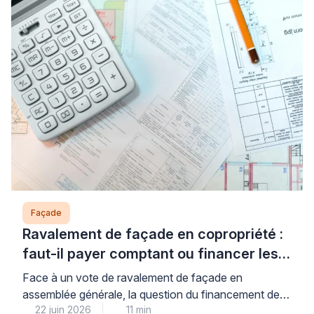
d’humidité, la rapidité d’intervention permet d’éviter
l’aggravation des dégâts structurels et préserve votre
tranquillité à long terme. Ce guide vous accompagne
dans […]
Façade
Ravalement de façade en copropriété :
faut-il payer comptant ou financer les
travaux ?
Face à un vote de ravalement de façade en
assemblée générale, la question du financement de
22 juin 2026
11 min
votre quote-part mérite une analyse précise : le choix