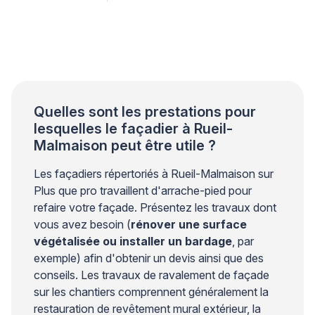
référence reconnue par les professionnels du bâti
ancien. Cette matière ancestrale, parfaitement
compatible avec les maçonneries d’origine, permet de
reproduire fidèlement l’apparence de la pierre de taille
lorsqu’elle est appliquée selon les règles […]
Quelles sont les prestations pour
lesquelles le façadier à Rueil-
Malmaison peut être utile ?
Les façadiers répertoriés à Rueil-Malmaison sur
Plus que pro travaillent d'arrache-pied pour
refaire votre façade. Présentez les travaux dont
vous avez besoin (
rénover une surface
végétalisée ou installer un bardage
, par
exemple) afin d'obtenir un devis ainsi que des
conseils. Les travaux de ravalement de façade
sur les chantiers comprennent généralement la
restauration de revêtement mural extérieur, la