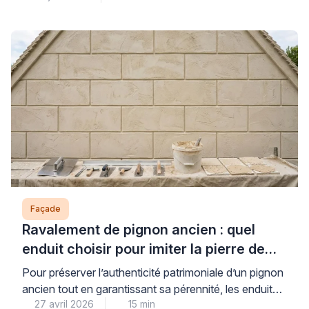
entre paiement comptant et financement dépend
directement de votre situation de trésorerie, du
montant des aides mobilisables et du coût réel du
crédit proposé. Cette décision financière engage
parfois plusieurs […]
Façade
Ravalement de pignon ancien : quel
enduit choisir pour imiter la pierre de
taille ?
Pour préserver l’authenticité patrimoniale d’un pignon
ancien tout en garantissant sa pérennité, les enduits à
27 avril 2026
15 min
la chaux traditionnels constituent la solution de