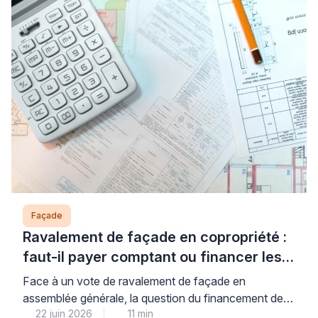
d’humidité, la rapidité d’intervention permet d’éviter
l’aggravation des dégâts structurels et préserve votre
tranquillité à long terme. Ce guide vous accompagne
dans […]
Façade
Ravalement de façade en copropriété :
faut-il payer comptant ou financer les
travaux ?
Face à un vote de ravalement de façade en
assemblée générale, la question du financement de
22 juin 2026
11 min
votre quote-part mérite une analyse précise : le choix