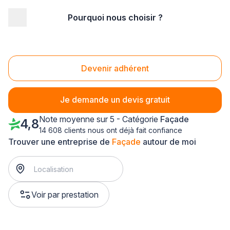
Pourquoi nous choisir ?
Accueil
/
Second œuvre
/
Façade
/
Ile-de-France
/
Hauts de Seine
/
Villeneuve-la-Garenne (92390)
Façade Villeneuve-la-Garenne (92390)
Devenir adhérent
Je demande un devis gratuit
Note moyenne sur 5 - Catégorie
Façade
4,8
14 608 clients nous ont déjà fait confiance
Trouver une entreprise de
Façade
autour de moi
Voir par prestation