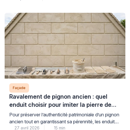
entre paiement comptant et financement dépend
directement de votre situation de trésorerie, du
montant des aides mobilisables et du coût réel du
crédit proposé. Cette décision financière engage
parfois plusieurs […]
Façade
Ravalement de pignon ancien : quel
enduit choisir pour imiter la pierre de
taille ?
Pour préserver l’authenticité patrimoniale d’un pignon
ancien tout en garantissant sa pérennité, les enduits à
27 avril 2026
15 min
la chaux traditionnels constituent la solution de