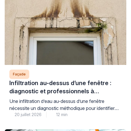
Façade
Infiltration au-dessus d’une fenêtre :
diagnostic et professionnels à
contacter
Une infiltration d’eau au-dessus d’une fenêtre
nécessite un diagnostic méthodique pour identifier
20 juillet 2026
12 min
précisément son origine et contacter le bon
professionnel – façadier, couvreur ou étancheur
selon la cause détectée. Face aux premiers signes