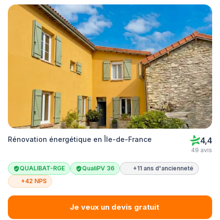
Rénovation énergétique en Île-de-France
4,4
49 avis
QUALIBAT-RGE
QualiPV 36
+11 ans d'ancienneté
+42 NPS
Je veux un devis gratuit