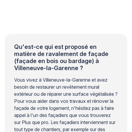
référence reconnue par les professionnels du bâti
ancien. Cette matière ancestrale, parfaitement
compatible avec les maçonneries d’origine, permet de
reproduire fidèlement l’apparence de la pierre de taille
lorsqu’elle est appliquée selon les règles […]
Qu'est-ce qui est proposé en
matière de ravalement de façade
(façade en bois ou bardage) à
Villeneuve-la-Garenne ?
Vous vivez à Villeneuve-la-Garenne et avez
besoin de restaurer un revêtement mural
extérieur ou de réparer une surface végétalisée ?
Pour vous aider dans vos travaux et rénover la
façade de votre logement, n'hésitez pas à faire
appel à l'un des façadiers que vous trouverez
sur Plus que pro. Les façadiers interviennent sur
tout type de chantiers, par exemple sur des