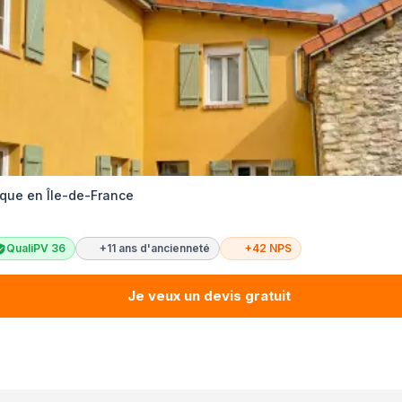
que en Île-de-France
QualiPV 36
+11 ans d'ancienneté
+42 NPS
Je veux un devis gratuit