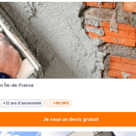
n Île-de-France
+12 ans d'ancienneté
+88 NPS
Je veux un devis gratuit