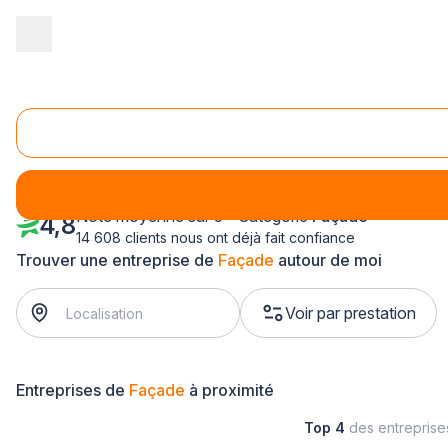
Accueil
/
Second œuvre
/
Façade
/
Ile-de-France
/
Val d'Oise
/
Façade Saint-Brice-sous-Forêt (95350)
Note moyenne sur 5 - Catégorie
Façade
4,8
14 608 clients nous ont déjà fait confiance
Trouver une entreprise de
Façade
autour de moi
Voir par prestation
Entreprises de
Façade
à proximité
Top 4
des entrepris