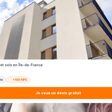
et sols en Île-de-France
té
+100 NPS
Je veux un devis gratuit