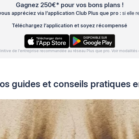
Gagnez 250€* pour vos bons plans !
s appréciez via l’application Club Plus que pro :
si elle
Téléchargez l’application et soyez récompensé
définitive de l'entreprise recommandée au réseau Plus que pro. Voir modalit
os guides et conseils pratiques 