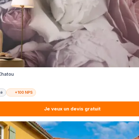
 Chatou
té
+100 NPS
Je veux un devis gratuit