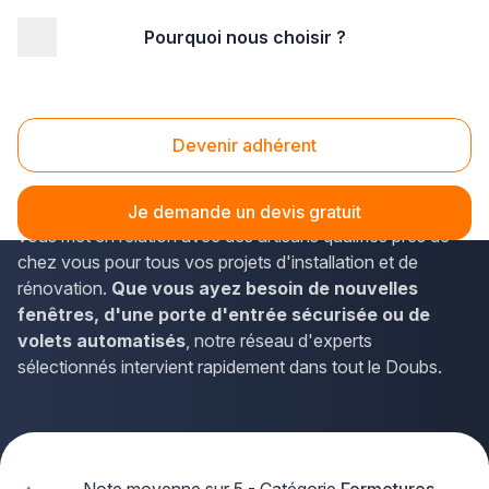
Pourquoi nous choisir ?
Accueil
/
Second œuvre
/
Fermetures
/
Franche-Comté
/
Doubs
/
Pontarlier (25300)
Fermetures Pontarlier (25300)
Devenir adhérent
Vous recherchez un professionnel pour vos
travaux de
fermetures à Pontarlier
? La solution Plus que pro
Je demande un devis gratuit
vous met en relation avec des artisans qualifiés près de
chez vous pour tous vos projets d'installation et de
rénovation.
Que vous ayez besoin de nouvelles
fenêtres, d'une porte d'entrée sécurisée ou de
volets automatisés
, notre réseau d'experts
sélectionnés intervient rapidement dans tout le Doubs.