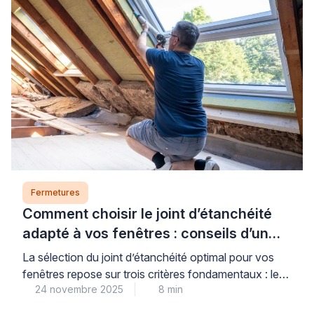
adaptée à cette problématique courante. Elle permet
de manœuvrer la menuiserie des deux côtés […]
Fermetures
Comment choisir le joint d’étanchéité
adapté à vos fenêtres : conseils d’un
expert
La sélection du joint d’étanchéité optimal pour vos
fenêtres repose sur trois critères fondamentaux : le
24 novembre 2025
8 min
matériau de menuiserie, le type d’ouverture et
l’exposition climatique de votre habitat. Des joints de