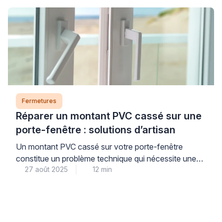
qualité correctement installés constituent un
investissement stratégique pour votre confort
thermique et acoustique quotidien. Ces éléments
techniques, souvent négligés, influencent
directement votre consommation énergétique […]
Fermetures
Réparer un montant PVC cassé sur une
porte-fenêtre : solutions d’artisan
Un montant PVC cassé sur votre porte-fenêtre
constitue un problème technique qui nécessite une
27 août 2025
12 min
intervention appropriée pour maintenir l’intégrité de
votre menuiserie. La réparation professionnelle d’une
porte-fenêtre PVC endommagée représente une
alternative économique au remplacement complet,
tout en garantissant la restauration des performances