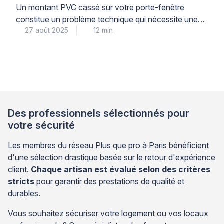
Un montant PVC cassé sur votre porte-fenêtre
constitue un problème technique qui nécessite une
27 août 2025
12 min
intervention appropriée pour maintenir l’intégrité de
votre menuiserie. La réparation professionnelle d’une
porte-fenêtre PVC endommagée représente une
alternative économique au remplacement complet,
tout en garantissant la restauration des performances
thermiques et sécuritaires de votre installation. Face
à cette situation, l’analyse précise […]
Des professionnels sélectionnés pour
votre sécurité
Les membres du réseau Plus que pro à Paris bénéficient
d'une sélection drastique basée sur le retour d'expérience
client.
Chaque artisan est évalué selon des critères
stricts
pour garantir des prestations de qualité et
durables.
Vous souhaitez sécuriser votre logement ou vos locaux