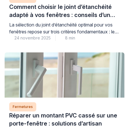
Comment choisir le joint d’étanchéité
adapté à vos fenêtres : conseils d’un
expert
La sélection du joint d’étanchéité optimal pour vos
fenêtres repose sur trois critères fondamentaux : le
24 novembre 2025
8 min
matériau de menuiserie, le type d’ouverture et
l’exposition climatique de votre habitat. Des joints de
qualité correctement installés constituent un
investissement stratégique pour votre confort
thermique et acoustique quotidien. Ces éléments
techniques, souvent négligés, influencent
directement votre consommation énergétique […]
Fermetures
Réparer un montant PVC cassé sur une
porte-fenêtre : solutions d’artisan