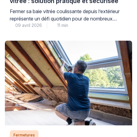
vitrée : solution pratique et sécurisée
Fermer sa baie vitrée coulissante depuis l’extérieur
représente un défi quotidien pour de nombreux
09 avril 2026
11 min
propriétaires. Cette situation se présente
fréquemment lorsqu’on souhaite profiter d’un balcon
ou d’une terrasse sans laisser son logement ouvert.
La poignée double baie vitrée constitue une réponse
adaptée à cette problématique courante. Elle permet
de manœuvrer la menuiserie des deux côtés […]
Fermetures