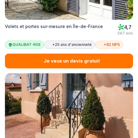
Volets et portes sur-mesure en Île-de-France
4,7
597 avis
QUALIBAT-RGE
+25 ans d'ancienneté
+82 NPS
Je veux un devis gratuit