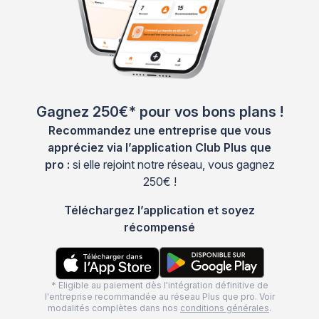
Gagnez 250€* pour vos bons plans !
Recommandez une entreprise que vous
appréciez via l’application Club Plus que
pro :
si elle rejoint notre réseau, vous gagnez
250€ !
Téléchargez l’application et soyez
récompensé
* Eligible au paiement dès l'intégration définitive de
l'entreprise recommandée au réseau Plus que pro. Voir
modalités complètes dans nos
conditions générales
.