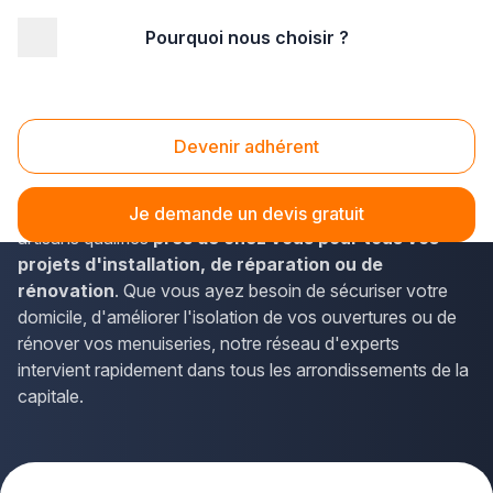
Pourquoi nous choisir ?
Accueil
/
Second œuvre
/
Fermetures
/
Ile-de-France
/
Paris
/
Paris (75000)
Fermetures Paris (75000)
Devenir adhérent
Vous recherchez un professionnel des fermetures à Paris
? La solution Plus que pro vous met en relation avec des
Je demande un devis gratuit
artisans qualifiés
près de chez vous pour tous vos
projets d'installation, de réparation ou de
rénovation
. Que vous ayez besoin de sécuriser votre
domicile, d'améliorer l'isolation de vos ouvertures ou de
rénover vos menuiseries, notre réseau d'experts
intervient rapidement dans tous les arrondissements de la
capitale.