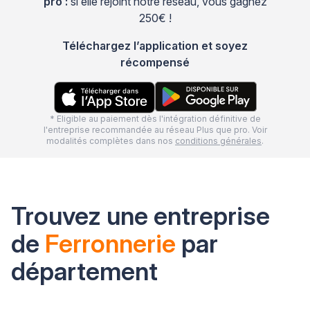
pro :
si elle rejoint notre réseau, vous gagnez
250€ !
Téléchargez l’application et soyez
récompensé
* Eligible au paiement dès l'intégration définitive de
l'entreprise recommandée au réseau Plus que pro. Voir
modalités complètes dans nos
conditions générales
.
Trouvez une entreprise
de
Ferronnerie
par
département