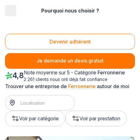
Pourquoi nous choisir ?
Accueil
/
Second œuvre
/
Ferronnerie
/
Champagne-Ardenne
/
Ardennes
Ferronnerie Ardennes (08)
Devenir adhérent
Je demande un devis gratuit
Note moyenne sur 5 - Catégorie
Ferronnerie
4,8
2 261 clients nous ont déjà fait confiance
Trouver une entreprise de
Ferronnerie
autour de moi
Voir par catégorie
Voir par prestation