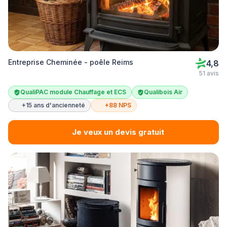
Entreprise Cheminée - poêle Reims
4,8
51 avis
QualiPAC module Chauffage et ECS
Qualibois Air
+15 ans d'ancienneté
+88 NPS
Je veux un devis gratuit