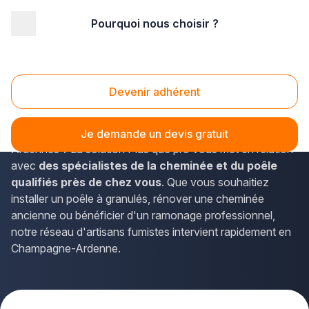
Pourquoi nous choisir ?
Accueil
/
Second œuvre
/
Cheminée - poêle
/
Champagne-Ardenne
/
Ardennes
Cheminee poêle Ardennes (08)
Devenir adhérent
Vous recherchez un professionnel pour installer ou
entretenir votre système de chauffage au bois dans les
Je demande un devis gratuit
Ardennes ? La solution Plus que pro vous met en relation
avec
des spécialistes de la cheminée et du poêle
qualifiés près de chez vous
. Que vous souhaitiez
installer un poêle à granulés, rénover une cheminée
ancienne ou bénéficier d'un ramonage professionnel,
notre réseau d'artisans fumistes intervient rapidement en
Champagne-Ardenne.