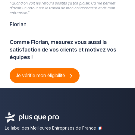
installations. […]
“Quand on voit les retours positifs ça fait plaisir. Ca me permet
d’avoir un retour sur le travail de mon collaborateur et de mon
entreprise.”
Florian
Comme Florian, mesurez vous aussi la
satisfaction de vos clients et motivez vos
équipes !
Je vérifie mon éligibilité
Le label des Meilleures Entreprises de France