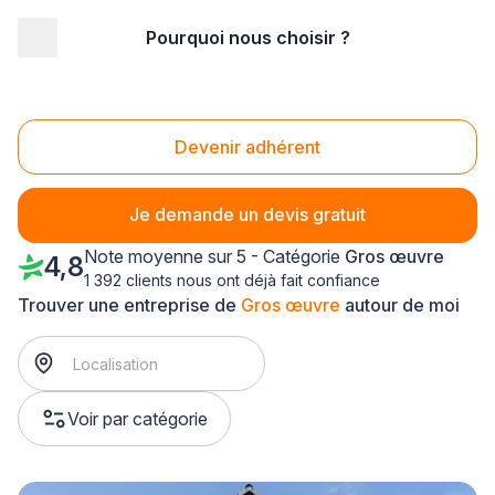
Pourquoi nous choisir ?
Accueil
/
Gros œuvre
/
Lorraine
/
Moselle
/
Le Ban-Saint-Martin (57050)
Gros œuvre Le Ban-Saint-Martin (57050)
Devenir adhérent
Je demande un devis gratuit
Note moyenne sur 5 - Catégorie
Gros œuvre
4,8
1 392 clients nous ont déjà fait confiance
Trouver une entreprise de
Gros œuvre
autour de moi
Voir par catégorie