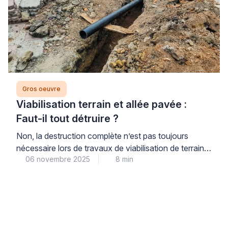
Gros oeuvre
Viabilisation terrain et allée pavée :
Faut-il tout détruire ?
Non, la destruction complète n’est pas toujours
nécessaire lors de travaux de viabilisation de terrain
06 novembre 2025
8 min
ou d’aménagement d’allées pavées, une bonne
nouvelle qui apporte tranquillité aux propriétaires
confrontés à ces projets d’envergure. Un diagnostic
professionnel approfondi permet souvent d’identifier
des solutions alternatives respectant votre budget
tout en garantissant la qualité et la pérennité des