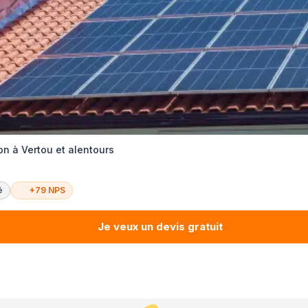
ion à Vertou et alentours
é
+79 NPS
Je veux un devis gratuit