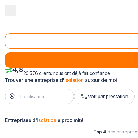
Accueil
/
Second œuvre
/
Isolation
/
Pays-de-la-Loire
/
Loire-At
Isolation Bouguenais (44340)
Note moyenne sur 5 - Catégorie
Isolation
4,8
20 576 clients nous ont déjà fait confiance
Trouver une entreprise d'
Isolation
autour de moi
Voir par prestation
Entreprises d'
Isolation
à proximité
Top 4
des entrepris