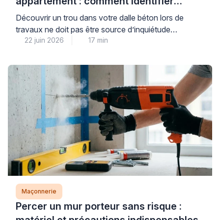
appartement : comment identifier
l’origine et réparer sans risque
Découvrir un trou dans votre dalle béton lors de
travaux ne doit pas être source d’inquiétude
22 juin 2026
17 min
immédiate : dans la majorité des cas, il s’agit d’une
réservation technique ou d’un défaut mineur de
coulage parfaitement réparable. La première étape
consiste à identifier avec méthode la nature de votre
dalle et l’origine du trou, car cette […]
Maçonnerie
Percer un mur porteur sans risque :