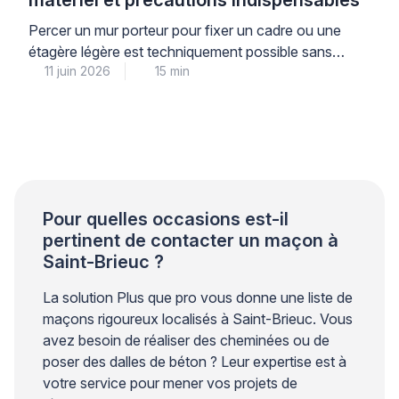
matériel et précautions indispensables
Percer un mur porteur pour fixer un cadre ou une
étagère légère est techniquement possible sans
11 juin 2026
15 min
risque structurel, à condition de respecter
scrupuleusement les limites de diamètre, de
profondeur et de charge, et d’utiliser le matériel
adapté à la nature du support. Cette intervention
courante demande néanmoins une compréhension
précise de la différence entre une […]
Pour quelles occasions est-il
pertinent de contacter un maçon à
Saint-Brieuc ?
La solution Plus que pro vous donne une liste de
maçons rigoureux localisés à Saint-Brieuc. Vous
avez besoin de réaliser des cheminées ou de
poser des dalles de béton ? Leur expertise est à
votre service pour mener vos projets de