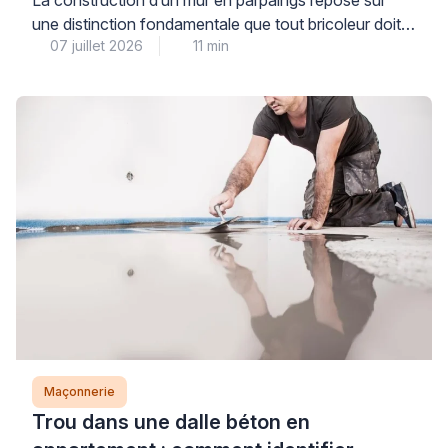
une distinction fondamentale que tout bricoleur doit
07 juillet 2026
11 min
maîtriser : on utilise du mortier, et non du ciment seul.
Cette confusion fréquente peut fragiliser durablement
votre ouvrage et compromettre sa résistance aux
intempéries. Comprendre cette différence vous
permettra de dialoguer en toute confiance avec les
professionnels du bâtiment […]
Maçonnerie
Trou dans une dalle béton en