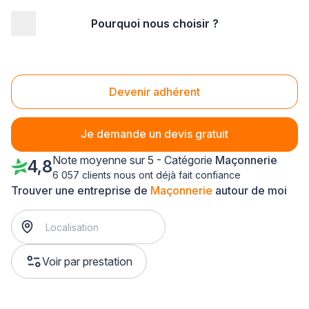
Pourquoi nous choisir ?
Accueil
/
Gros œuvre
/
Maçonnerie
/
Bretagne
/
Côtes d'Armor
/
Saint-Brieuc (22000)
Maçonnerie Saint-Brieuc (22000)
Devenir adhérent
Je demande un devis gratuit
Note moyenne sur 5 - Catégorie
Maçonnerie
4,8
6 057 clients nous ont déjà fait confiance
Trouver une entreprise de
Maçonnerie
autour de moi
Voir par prestation