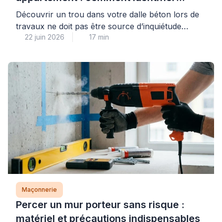
l’origine et réparer sans risque
Découvrir un trou dans votre dalle béton lors de
travaux ne doit pas être source d’inquiétude
22 juin 2026
17 min
immédiate : dans la majorité des cas, il s’agit d’une
réservation technique ou d’un défaut mineur de
coulage parfaitement réparable. La première
étape consiste à identifier avec méthode la nature
de votre dalle et l’origine du trou, car cette […]
Maçonnerie
Percer un mur porteur sans risque :
matériel et précautions indispensables