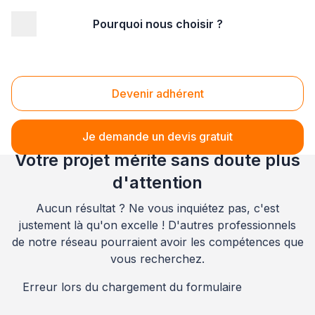
Pourquoi nous choisir ?
Accueil
/
Gros œuvre
/
Maçonnerie
/
Champagne-Ardenne
/
Aube
/
Saint-André-les-Vergers (10120)
Maçonnerie Saint-André-les-Vergers (10120)
Devenir adhérent
Je demande un devis gratuit
Votre projet mérite sans doute plus
d'attention
Aucun résultat ? Ne vous inquiétez pas, c'est
justement là qu'on excelle ! D'autres professionnels
de notre réseau pourraient avoir les compétences que
vous recherchez.
Erreur lors du chargement du formulaire