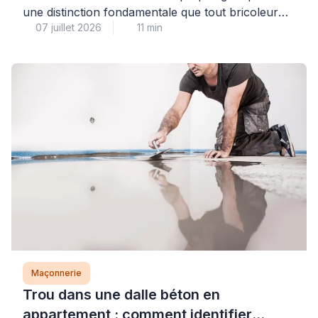
une distinction fondamentale que tout bricoleur
07 juillet 2026
11 min
doit maîtriser : on utilise du mortier, et non du
ciment seul. Cette confusion fréquente peut
fragiliser durablement votre ouvrage et
compromettre sa résistance aux intempéries.
Comprendre cette différence vous permettra de
dialoguer en toute confiance avec les
professionnels du bâtiment […]
Maçonnerie
Trou dans une dalle béton en
appartement : comment identifier