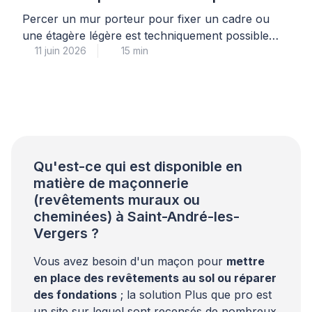
Percer un mur porteur pour fixer un cadre ou
une étagère légère est techniquement possible
11 juin 2026
15 min
sans risque structurel, à condition de respecter
scrupuleusement les limites de diamètre, de
profondeur et de charge, et d’utiliser le matériel
adapté à la nature du support. Cette intervention
courante demande néanmoins une
compréhension précise de la différence entre une
[…]
Qu'est-ce qui est disponible en
matière de maçonnerie
(revêtements muraux ou
cheminées) à Saint-André-les-
Vergers ?
Vous avez besoin d'un maçon pour
mettre
en place des revêtements au sol ou réparer
des fondations
; la solution Plus que pro est
un site sur lequel sont recensés de nombreux