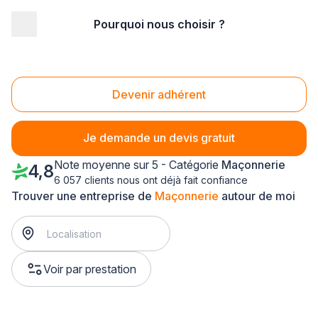
Pourquoi nous choisir ?
Accueil
/
Gros œuvre
/
Maçonnerie
/
Haute Normandie
/
Seine-Maritime
/
Mont-Saint-Aignan (76130)
Maçonnerie Mont-Saint-Aignan (76130)
Devenir adhérent
Je demande un devis gratuit
Note moyenne sur 5 - Catégorie
Maçonnerie
4,8
6 057 clients nous ont déjà fait confiance
Trouver une entreprise de
Maçonnerie
autour de moi
Voir par prestation