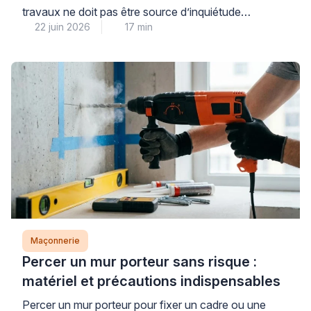
travaux ne doit pas être source d’inquiétude
22 juin 2026
17 min
immédiate : dans la majorité des cas, il s’agit d’une
réservation technique ou d’un défaut mineur de
coulage parfaitement réparable. La première étape
consiste à identifier avec méthode la nature de votre
dalle et l’origine du trou, car cette […]
Maçonnerie
Percer un mur porteur sans risque :
matériel et précautions indispensables
Percer un mur porteur pour fixer un cadre ou une