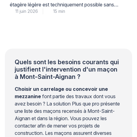
étagère légère est techniquement possible sans
11 juin 2026
15 min
risque structurel, à condition de respecter
scrupuleusement les limites de diamètre, de
profondeur et de charge, et d’utiliser le matériel
adapté à la nature du support. Cette intervention
courante demande néanmoins une compréhension
précise de la différence entre une […]
Quels sont les besoins courants qui
justifient l'intervention d'un maçon
à Mont-Saint-Aignan ?
Choisir un carrelage ou concevoir une
mezzanine
font partie des travaux dont vous
avez besoin ? La solution Plus que pro présente
une liste des maçons recensés à Mont-Saint-
Aignan et dans la région. Vous pouvez les
contacter afin de mener vos projets de
construction. Les maçons assurent diverses