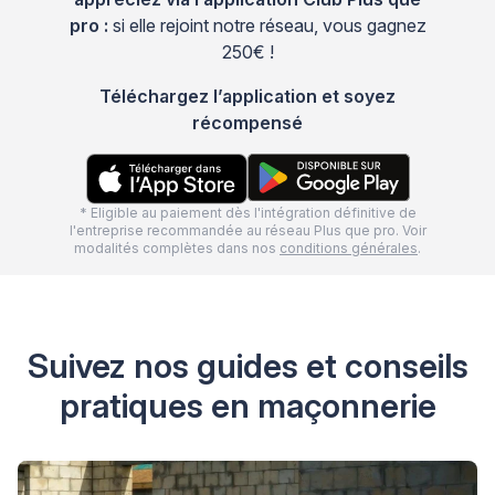
pro :
si elle rejoint notre réseau, vous gagnez
250€ !
Téléchargez l’application et soyez
récompensé
* Eligible au paiement dès l'intégration définitive de
l'entreprise recommandée au réseau Plus que pro. Voir
modalités complètes dans nos
conditions générales
.
Suivez nos guides et conseils
pratiques en maçonnerie