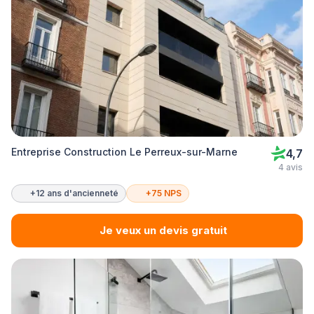
Entreprise Construction Le Perreux-sur-Marne
4,7
4 avis
+12 ans d'ancienneté
+75 NPS
Je veux un devis gratuit