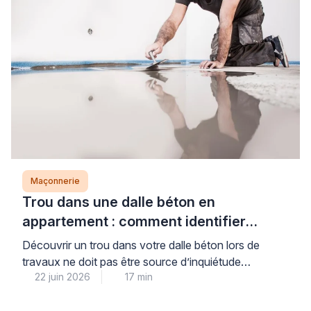
permettra de dialoguer en toute confiance avec les
professionnels du bâtiment […]
Maçonnerie
Trou dans une dalle béton en
appartement : comment identifier
l’origine et réparer sans risque
Découvrir un trou dans votre dalle béton lors de
travaux ne doit pas être source d’inquiétude
22 juin 2026
17 min
immédiate : dans la majorité des cas, il s’agit d’une
réservation technique ou d’un défaut mineur de