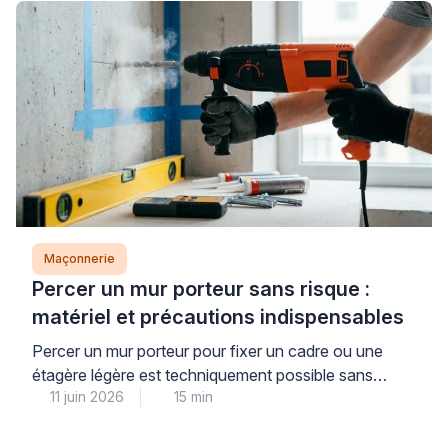
coulage parfaitement réparable. La première étape
consiste à identifier avec méthode la nature de votre
dalle et l’origine du trou, car cette […]
Maçonnerie
Percer un mur porteur sans risque :
matériel et précautions indispensables
Percer un mur porteur pour fixer un cadre ou une
étagère légère est techniquement possible sans
11 juin 2026
15 min
risque structurel, à condition de respecter
scrupuleusement les limites de diamètre, de
profondeur et de charge, et d’utiliser le matériel