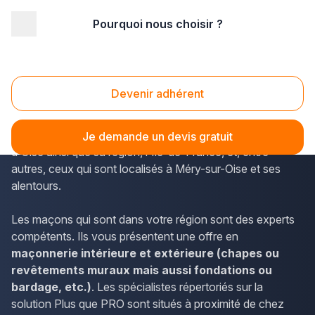
Pourquoi nous choisir ?
Accueil
/
Gros œuvre
/
Maçonnerie
/
Ile-de-France
/
Val d'Oise
/
Méry-sur-Oise (95540)
Maçonnerie Méry-sur-Oise (95540)
Devenir adhérent
La solution Plus que PRO permet d'accéder simplement
aux coordonnées des maçons qui se partagent le Val-
Je demande un devis gratuit
d'Oise ainsi que sa région, l'Île-de-France, et, entre
autres, ceux qui sont localisés à Méry-sur-Oise et ses
alentours.
Les maçons qui sont dans votre région sont des experts
compétents. Ils vous présentent une offre en
maçonnerie intérieure et extérieure (chapes ou
revêtements muraux mais aussi fondations ou
bardage, etc.)
. Les spécialistes répertoriés sur la
solution Plus que PRO sont situés à proximité de chez