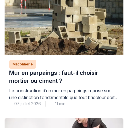
Maçonnerie
Mur en parpaings : faut-il choisir
mortier ou ciment ?
La construction d’un mur en parpaings repose sur
une distinction fondamentale que tout bricoleur doit
07 juillet 2026
11 min
maîtriser : on utilise du mortier, et non du ciment seul.
Cette confusion fréquente peut fragiliser durablement
votre ouvrage et compromettre sa résistance aux
intempéries. Comprendre cette différence vous