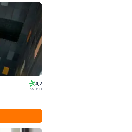
4,7
59 avis