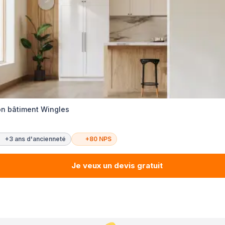
on bâtiment Wingles
+3 ans d'ancienneté
+80 NPS
Je veux un devis gratuit