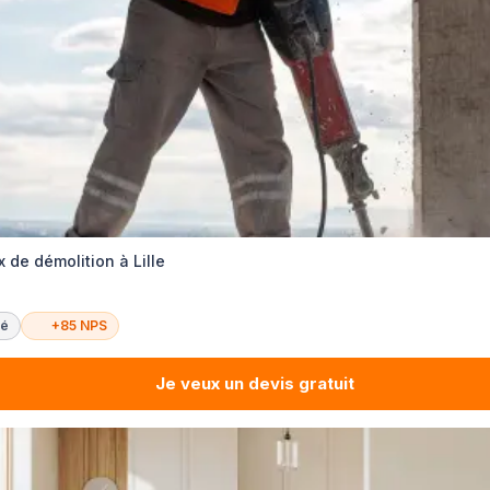
x de démolition à Lille
té
+85 NPS
Je veux un devis gratuit