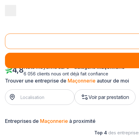
Accueil
/
Gros œuvre
/
Maçonnerie
/
Nord Pas-de-Calais
/
Nord
Maçonnerie Loos (59120)
Note moyenne sur 5 - Catégorie
Maçonnerie
4,8
6 056 clients nous ont déjà fait confiance
Trouver une entreprise de
Maçonnerie
autour de moi
Voir par prestation
Entreprises de
Maçonnerie
à proximité
Top 4
des entrepris