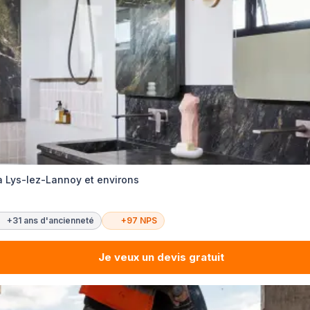
 Lys-lez-Lannoy et environs
+31 ans d'ancienneté
+97 NPS
Je veux un devis gratuit