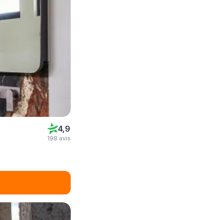
4,9
198 avis