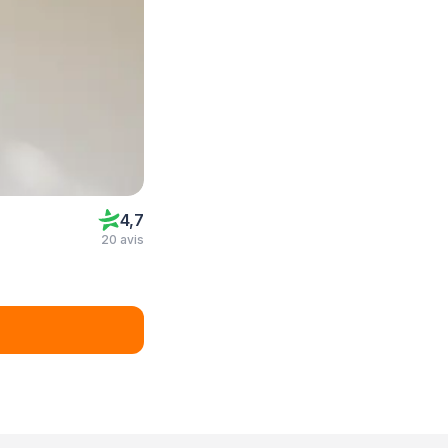
4,7
20 avis