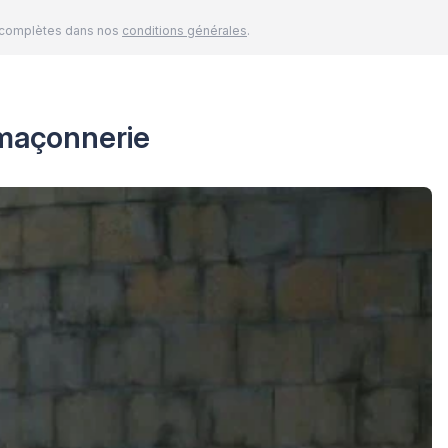
és complètes dans nos
conditions générales
.
 maçonnerie