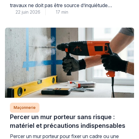
travaux ne doit pas être source d’inquiétude
22 juin 2026
17 min
immédiate : dans la majorité des cas, il s’agit d’une
réservation technique ou d’un défaut mineur de
coulage parfaitement réparable. La première étape
consiste à identifier avec méthode la nature de votre
dalle et l’origine du trou, car cette […]
Maçonnerie
Percer un mur porteur sans risque :
matériel et précautions indispensables
Percer un mur porteur pour fixer un cadre ou une