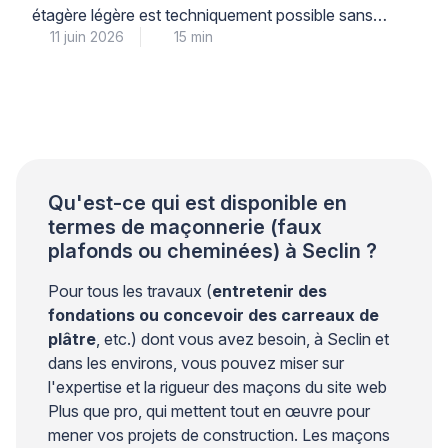
étagère légère est techniquement possible sans
11 juin 2026
15 min
risque structurel, à condition de respecter
scrupuleusement les limites de diamètre, de
profondeur et de charge, et d’utiliser le matériel
adapté à la nature du support. Cette intervention
courante demande néanmoins une compréhension
précise de la différence entre une […]
Qu'est-ce qui est disponible en
termes de maçonnerie (faux
plafonds ou cheminées) à Seclin ?
Pour tous les travaux (
entretenir des
fondations ou concevoir des carreaux de
plâtre
, etc.) dont vous avez besoin, à Seclin et
dans les environs, vous pouvez miser sur
l'expertise et la rigueur des maçons du site web
Plus que pro, qui mettent tout en œuvre pour
mener vos projets de construction. Les maçons