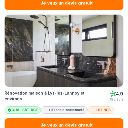
Je veux un devis gratuit
Rénovation maison à Lys-lez-Lannoy et
4,9
environs
196 avis
QUALIBAT-RGE
+31 ans d'ancienneté
+97 NPS
Je veux un devis gratuit