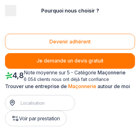
Pourquoi nous choisir ?
Accueil
/
Gros œuvre
/
Maçonnerie
/
Nord Pas-de-Calais
/
Nord
/
Seclin (59113)
Maçonnerie Seclin (59113)
Devenir adhérent
Je demande un devis gratuit
Note moyenne sur 5 - Catégorie
Maçonnerie
4,8
6 054 clients nous ont déjà fait confiance
Trouver une entreprise de
Maçonnerie
autour de moi
Voir par prestation