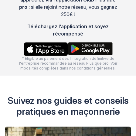
pro :
si elle rejoint notre réseau, vous gagnez
250€ !
Téléchargez l’application et soyez
récompensé
* Eligible au paiement dès l'intégration définitive de
l'entreprise recommandée au réseau Plus que pro. Voir
modalités complètes dans nos
conditions générales
.
Suivez nos guides et conseils
pratiques en maçonnerie