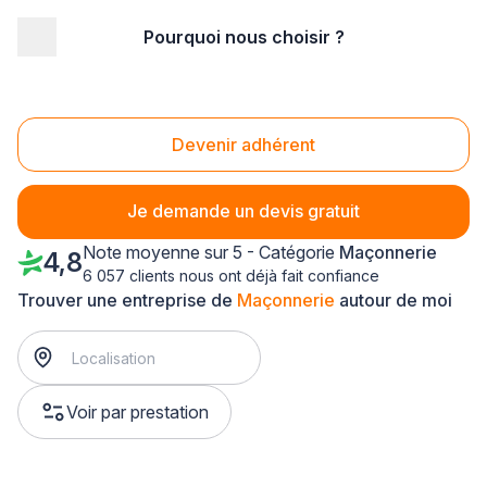
Pourquoi nous choisir ?
Accueil
/
Gros œuvre
/
Maçonnerie
/
Pays-de-la-Loire
/
Loire-Atlantique
/
Pornic (44210)
Maçonnerie Pornic (44210)
Devenir adhérent
Je demande un devis gratuit
Note moyenne sur 5 - Catégorie
Maçonnerie
4,8
6 057 clients nous ont déjà fait confiance
Trouver une entreprise de
Maçonnerie
autour de moi
Voir par prestation