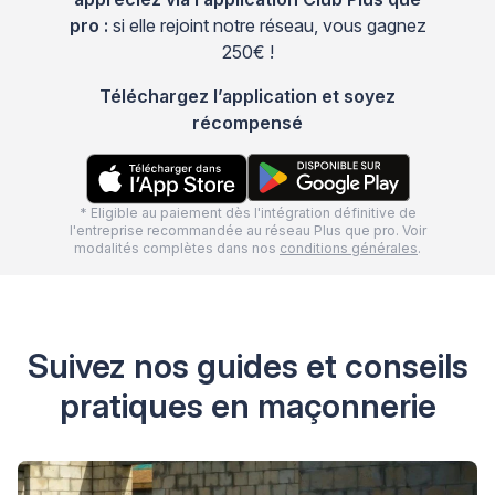
pro :
si elle rejoint notre réseau, vous gagnez
250€ !
Téléchargez l’application et soyez
récompensé
* Eligible au paiement dès l'intégration définitive de
l'entreprise recommandée au réseau Plus que pro. Voir
modalités complètes dans nos
conditions générales
.
Suivez nos guides et conseils
pratiques en maçonnerie