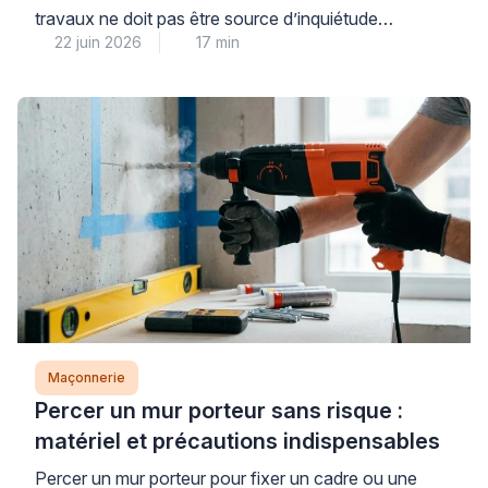
travaux ne doit pas être source d’inquiétude
22 juin 2026
17 min
immédiate : dans la majorité des cas, il s’agit d’une
réservation technique ou d’un défaut mineur de
coulage parfaitement réparable. La première étape
consiste à identifier avec méthode la nature de votre
dalle et l’origine du trou, car cette […]
Maçonnerie
Percer un mur porteur sans risque :
matériel et précautions indispensables
Percer un mur porteur pour fixer un cadre ou une