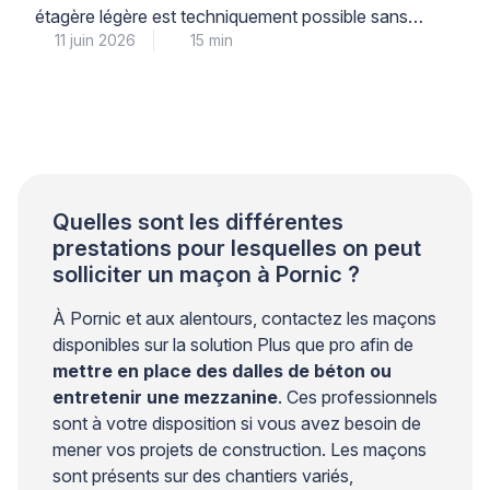
étagère légère est techniquement possible sans
11 juin 2026
15 min
risque structurel, à condition de respecter
scrupuleusement les limites de diamètre, de
profondeur et de charge, et d’utiliser le matériel
adapté à la nature du support. Cette intervention
courante demande néanmoins une compréhension
précise de la différence entre une […]
Quelles sont les différentes
prestations pour lesquelles on peut
solliciter un maçon à Pornic ?
À Pornic et aux alentours, contactez les maçons
disponibles sur la solution Plus que pro afin de
mettre en place des dalles de béton ou
entretenir une mezzanine
. Ces professionnels
sont à votre disposition si vous avez besoin de
mener vos projets de construction. Les maçons
sont présents sur des chantiers variés,