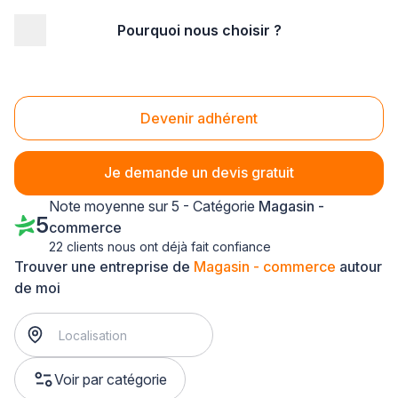
Pourquoi nous choisir ?
Accueil
/
Magasin - commerce
/
Franche-Comté
/
Doubs
/
Besançon (25000)
Magasin - commerce Besançon (25000)
Devenir adhérent
Je demande un devis gratuit
Note moyenne sur 5 - Catégorie
Magasin -
5
commerce
22 clients nous ont déjà fait confiance
Trouver une entreprise de
Magasin - commerce
autour
de moi
Voir par catégorie