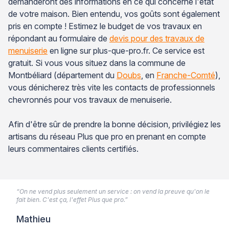
demanderont des informations en ce qui concerne l'état
de votre maison. Bien entendu, vos goûts sont également
pris en compte ! Estimez le budget de vos travaux en
répondant au formulaire de
devis pour des travaux de
menuiserie
en ligne sur plus-que-pro.fr. Ce service est
gratuit. Si vous vous situez dans la commune de
Montbéliard (département du
Doubs
, en
Franche-Comté
),
vous dénicherez très vite les contacts de professionnels
chevronnés pour vos travaux de menuiserie.
Afin d'être sûr de prendre la bonne décision, privilégiez les
artisans du réseau Plus que pro en prenant en compte
leurs commentaires clients certifiés.
“On ne vend plus seulement un service : on vend la preuve qu'on le
fait bien. C'est ça, l'effet Plus que pro.”
Mathieu