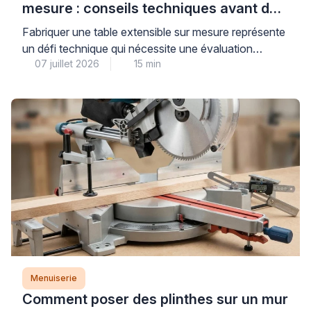
mesure : conseils techniques avant de
se lancer
Fabriquer une table extensible sur mesure représente
un défi technique qui nécessite une évaluation
07 juillet 2026
15 min
précise des contraintes mécaniques, en particulier
concernant la stabilité du système d’extension et la
résistance structurelle de l’ensemble. Au-delà de
l’apparente simplicité d’une table rectangulaire
classique, l’ajout d’un mécanisme d’extension
soulève des questions concrètes de centre de
gravité, de charge admissible […]
Menuiserie
Comment poser des plinthes sur un mur