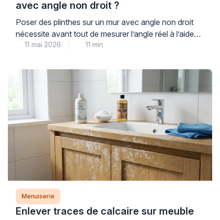
avec angle non droit ?
Poser des plinthes sur un mur avec angle non droit
nécessite avant tout de mesurer l’angle réel à l’aide
11 mai 2026
11 min
d’une fausse équerre ou d’un rapporteur numérique,
puis de diviser ce résultat par deux pour déterminer
les angles de coupe de chaque plinthe. Cette
opération technique, fréquente en cage d’escalier ou
sur murs obliques, demande méthode […]
Menuiserie
Enlever traces de calcaire sur meuble