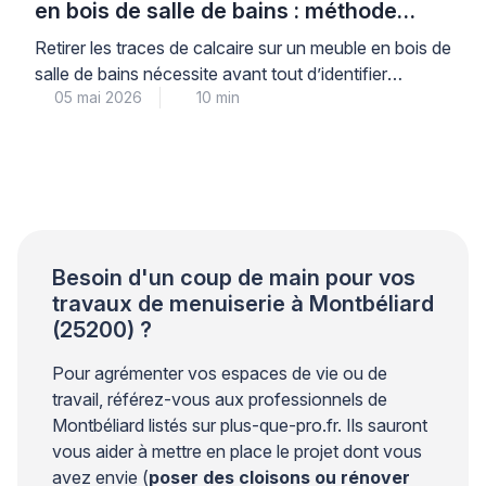
en bois de salle de bains : méthode
professionnelle
Retirer les traces de calcaire sur un meuble en bois de
salle de bains nécessite avant tout d’identifier
05 mai 2026
10 min
correctement le type de finition pour éviter toute
détérioration irréversible. Cette précaution initiale,
souvent négligée, conditionne pourtant la réussite de
l’intervention et la préservation durable de votre
mobilier en milieu humide. Les professionnels du bois
recommandent une […]
Besoin d'un coup de main pour vos
travaux de menuiserie à Montbéliard
(25200) ?
Pour agrémenter vos espaces de vie ou de
travail, référez-vous aux professionnels de
Montbéliard listés sur plus-que-pro.fr. Ils sauront
vous aider à mettre en place le projet dont vous
avez envie (
poser des cloisons ou rénover