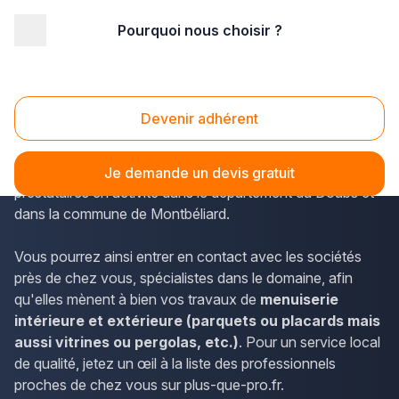
Pourquoi nous choisir ?
Accueil
/
Second œuvre
/
Menuiserie
/
Franche-Comté
/
Doubs
/
Montbéliard (25200)
Menuiserie Montbéliard (25200)
Devenir adhérent
Les menuisiers de la Franche-Comté se trouvent sur plus-
que-pro.fr. L'annuaire répertorie en particulier les
Je demande un devis gratuit
prestataires en activité dans le département du Doubs et
dans la commune de Montbéliard.
Vous pourrez ainsi entrer en contact avec les sociétés
près de chez vous, spécialistes dans le domaine, afin
qu'elles mènent à bien vos travaux de
menuiserie
intérieure et extérieure (parquets ou placards mais
aussi vitrines ou pergolas, etc.)
. Pour un service local
de qualité, jetez un œil à la liste des professionnels
proches de chez vous sur plus-que-pro.fr.