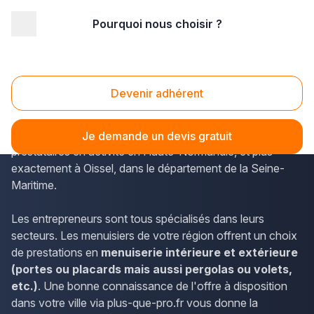
Pourquoi nous choisir ?
Accueil
/
Second œuvre
/
Menuiserie
/
Haute Normandie
/
Seine-Maritime
/
Oissel (76350)
Menuiserie Oissel (76350)
Devenir adhérent
Les menuisiers sont les professionnels répertoriés sur
plus-que-pro.fr. Le site donne un bon aperçu des
Je demande un devis gratuit
prestataires en activité en Haute-Normandie, et plus
exactement à Oissel, dans le département de la Seine-
Maritime.
Les entrepreneurs sont tous spécialisés dans leurs
secteurs. Les menuisiers de votre région offrent un choix
de prestations en
menuiserie intérieure et extérieure
(portes ou placards mais aussi pergolas ou volets,
etc.)
. Une bonne connaissance de l'offre à disposition
dans votre ville via plus-que-pro.fr vous donne la