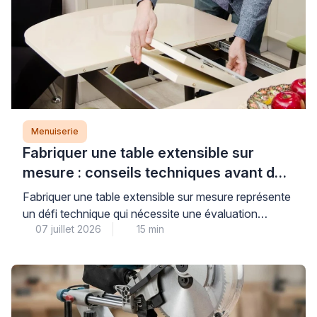
Menuiserie
Fabriquer une table extensible sur
mesure : conseils techniques avant de
se lancer
Fabriquer une table extensible sur mesure représente
un défi technique qui nécessite une évaluation
07 juillet 2026
15 min
précise des contraintes mécaniques, en particulier
concernant la stabilité du système d’extension et la
résistance structurelle de l’ensemble. Au-delà de
l’apparente simplicité d’une table rectangulaire
classique, l’ajout d’un mécanisme d’extension
soulève des questions concrètes de centre de