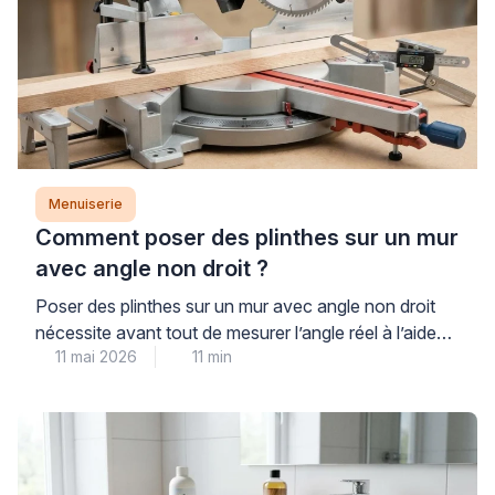
gravité, de charge admissible […]
Menuiserie
Comment poser des plinthes sur un mur
avec angle non droit ?
Poser des plinthes sur un mur avec angle non droit
nécessite avant tout de mesurer l’angle réel à l’aide
11 mai 2026
11 min
d’une fausse équerre ou d’un rapporteur numérique,
puis de diviser ce résultat par deux pour déterminer
les angles de coupe de chaque plinthe. Cette
opération technique, fréquente en cage d’escalier ou
sur murs obliques, demande méthode […]