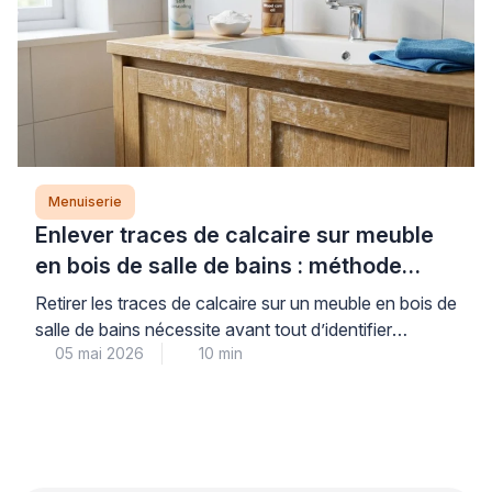
Menuiserie
Enlever traces de calcaire sur meuble
en bois de salle de bains : méthode
professionnelle
Retirer les traces de calcaire sur un meuble en bois de
salle de bains nécessite avant tout d’identifier
05 mai 2026
10 min
correctement le type de finition pour éviter toute
détérioration irréversible. Cette précaution initiale,
souvent négligée, conditionne pourtant la réussite de
l’intervention et la préservation durable de votre
mobilier en milieu humide. Les professionnels du bois
recommandent une […]