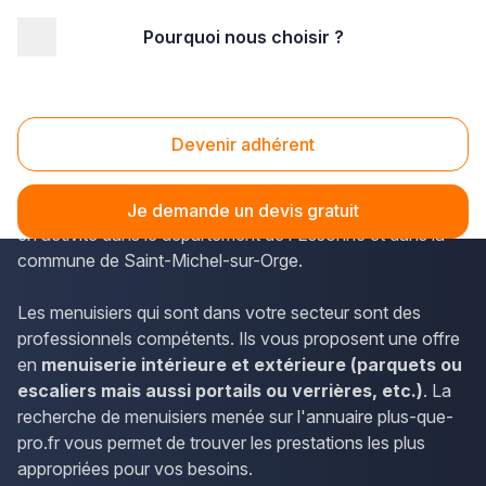
Pourquoi nous choisir ?
Accueil
/
Second œuvre
/
Menuiserie
/
Ile-de-France
/
Essonne
/
Saint-Michel-sur-Orge (91240)
Menuiserie Saint-Michel-sur-Orge (91240)
Devenir adhérent
Les menuisiers de l'Île-de-France se trouvent sur plus-
que-pro.fr. L'annuaire recense notamment les prestataires
Je demande un devis gratuit
en activité dans le département de l'Essonne et dans la
commune de Saint-Michel-sur-Orge.
Les menuisiers qui sont dans votre secteur sont des
professionnels compétents. Ils vous proposent une offre
en
menuiserie intérieure et extérieure (parquets ou
escaliers mais aussi portails ou verrières, etc.)
. La
recherche de menuisiers menée sur l'annuaire plus-que-
pro.fr vous permet de trouver les prestations les plus
appropriées pour vos besoins.