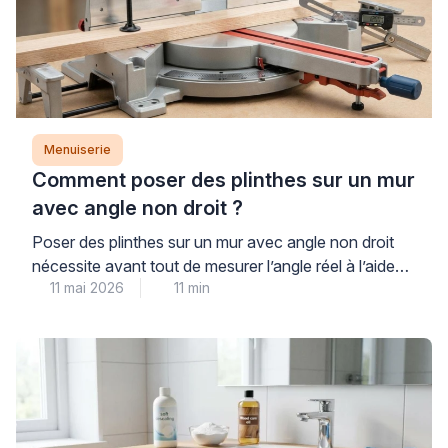
Menuiserie
Comment poser des plinthes sur un mur
avec angle non droit ?
Poser des plinthes sur un mur avec angle non droit
nécessite avant tout de mesurer l’angle réel à l’aide
11 mai 2026
11 min
d’une fausse équerre ou d’un rapporteur numérique,
puis de diviser ce résultat par deux pour déterminer
les angles de coupe de chaque plinthe. Cette
opération technique, fréquente en cage d’escalier ou
sur murs obliques, demande méthode […]