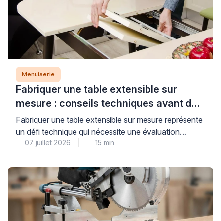
Menuiserie
Fabriquer une table extensible sur
mesure : conseils techniques avant de
se lancer
Fabriquer une table extensible sur mesure représente
un défi technique qui nécessite une évaluation
07 juillet 2026
15 min
précise des contraintes mécaniques, en particulier
concernant la stabilité du système d’extension et la
résistance structurelle de l’ensemble. Au-delà de
l’apparente simplicité d’une table rectangulaire
classique, l’ajout d’un mécanisme d’extension
soulève des questions concrètes de centre de
gravité, de charge admissible […]