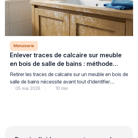
Menuiserie
Enlever traces de calcaire sur meuble
en bois de salle de bains : méthode
professionnelle
Retirer les traces de calcaire sur un meuble en bois de
salle de bains nécessite avant tout d’identifier
05 mai 2026
10 min
correctement le type de finition pour éviter toute
détérioration irréversible. Cette précaution initiale,
souvent négligée, conditionne pourtant la réussite de
l’intervention et la préservation durable de votre
mobilier en milieu humide. Les professionnels du bois
recommandent une […]