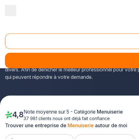
Accueil
/
Second œuvre
/
Menuiserie
/
Ile-de-France
/
Val d'Ois
Menuiserie Saint-Leu-la-Forêt (95320)
À Saint-Leu-la-Forêt (Val-d'Oise, Île-de-France), on trouve d
Les experts en
menuiserie intérieure et extérieure (clo
divers. Afin de dénicher le meilleur professionnel pour votre 
qui peuvent répondre à votre demande.
Note moyenne sur 5 - Catégorie
Menuiserie
4,8
37 981 clients nous ont déjà fait confiance
Trouver une entreprise de
Menuiserie
autour de moi