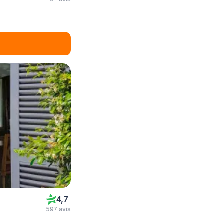
4,7
597 avis