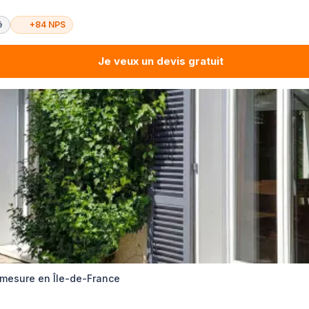
é
+84 NPS
Je veux un devis gratuit
r-mesure en Île-de-France