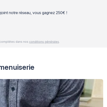
 rejoint notre réseau, vous gagnez 250€ !
és complètes dans nos
conditions générales
.
 menuiserie