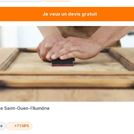
Je veux un devis gratuit
ie Saint-Ouen-l'Aumône
té
+71 NPS