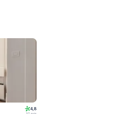
4,8
37 avis