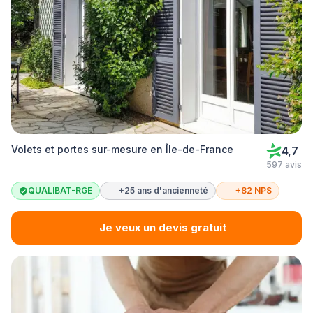
Volets et portes sur-mesure en Île-de-France
4,7
597 avis
QUALIBAT-RGE
+25 ans d'ancienneté
+82 NPS
Je veux un devis gratuit