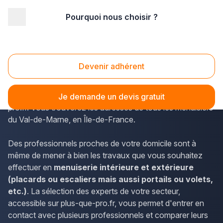
Pourquoi nous choisir ?
Accueil
/
Second œuvre
/
Menuiserie
/
Ile-de-France
/
Val de Marne
/
Gentilly (94250)
Menuiserie Gentilly (94250)
Devenir adhérent
Pour accéder aux noms et coordonnées des spécialistes
localisés à Gentilly, vous pouvez consulter plus-que-
Je demande un devis gratuit
pro.fr. Vous trouverez les adresses de tous les menuisiers
du Val-de-Marne, en Île-de-France.
Des professionnels proches de votre domicile sont à
même de mener à bien les travaux que vous souhaitez
effectuer en
menuiserie intérieure et extérieure
(placards ou escaliers mais aussi portails ou volets,
etc.)
. La sélection des experts de votre secteur,
accessible sur plus-que-pro.fr, vous permet d'entrer en
contact avec plusieurs professionnels et comparer leurs