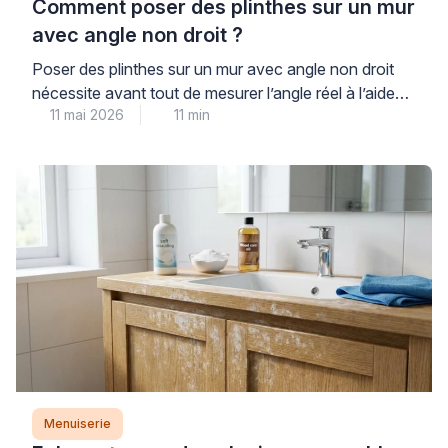
Comment poser des plinthes sur un mur
avec angle non droit ?
Poser des plinthes sur un mur avec angle non droit
nécessite avant tout de mesurer l’angle réel à l’aide
11 mai 2026
11 min
d’une fausse équerre ou d’un rapporteur numérique,
puis de diviser ce résultat par deux pour déterminer
les angles de coupe de chaque plinthe. Cette
opération technique, fréquente en cage d’escalier ou
sur murs obliques, demande méthode […]
Menuiserie