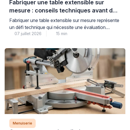
Fabriquer une table extensible sur
mesure : conseils techniques avant de
se lancer
Fabriquer une table extensible sur mesure représente
un défi technique qui nécessite une évaluation
07 juillet 2026
15 min
précise des contraintes mécaniques, en particulier
concernant la stabilité du système d’extension et la
résistance structurelle de l’ensemble. Au-delà de
l’apparente simplicité d’une table rectangulaire
classique, l’ajout d’un mécanisme d’extension
soulève des questions concrètes de centre de
gravité, de charge admissible […]
Menuiserie