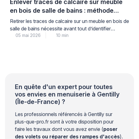
Enlever traces de calcaire sur meuble
en bois de salle de bains : méthode
professionnelle
Retirer les traces de calcaire sur un meuble en bois de
salle de bains nécessite avant tout d’identifier
05 mai 2026
10 min
correctement le type de finition pour éviter toute
détérioration irréversible. Cette précaution initiale,
souvent négligée, conditionne pourtant la réussite de
l’intervention et la préservation durable de votre
mobilier en milieu humide. Les professionnels du bois
recommandent une […]
En quête d'un expert pour toutes
vos envies en menuiserie à Gentilly
(Île-de-France) ?
Les professionnels référencés à Gentilly sur
plus-que-pro.fr sont à votre disposition pour
faire les travaux dont vous avez envie (
poser
des volets ou réparer des rampes d'accès
).