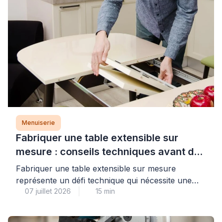
Menuiserie
Fabriquer une table extensible sur
mesure : conseils techniques avant de
se lancer
Fabriquer une table extensible sur mesure
représente un défi technique qui nécessite une
07 juillet 2026
15 min
évaluation précise des contraintes mécaniques, en
particulier concernant la stabilité du système
d’extension et la résistance structurelle de