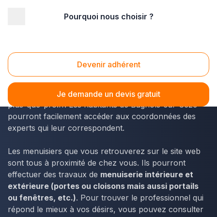
Pourquoi nous choisir ?
Accueil
/
Second œuvre
/
Menuiserie
/
Languedoc-Roussillon
/
Gard
/
Bagnols-sur-Cèze (30200)
Menuiserie Bagnols-sur-Cèze (30200)
Devenir adhérent
Les coordonnées des menuisiers du département du
Gard en Languedoc-Roussillon sont accessibles via
Je demande un devis gratuit
plus-que-pro.fr. Les habitants de Bagnols-sur-Cèze
pourront facilement accéder aux coordonnées des
experts qui leur correspondent.
Les menuisiers que vous retrouverez sur le site web
sont tous à proximité de chez vous. Ils pourront
effectuer des travaux de
menuiserie intérieure et
extérieure (portes ou cloisons mais aussi portails
ou fenêtres, etc.)
. Pour trouver le professionnel qui
répond le mieux à vos désirs, vous pouvez consulter