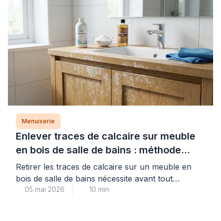
plinthe. Cette opération technique, fréquente en
cage d’escalier ou sur murs obliques, demande
méthode […]
Menuiserie
Enlever traces de calcaire sur meuble
en bois de salle de bains : méthode
professionnelle
Retirer les traces de calcaire sur un meuble en
bois de salle de bains nécessite avant tout
05 mai 2026
10 min
d’identifier correctement le type de finition pour
éviter toute détérioration irréversible. Cette
précaution initiale, souvent négligée, conditionne