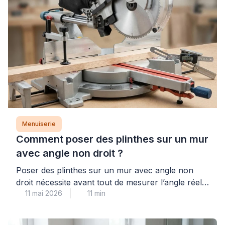
l’ensemble. Au-delà de l’apparente simplicité d’une
table rectangulaire classique, l’ajout d’un
mécanisme d’extension soulève des questions
concrètes de centre de gravité, de charge
admissible […]
Menuiserie
Comment poser des plinthes sur un mur
avec angle non droit ?
Poser des plinthes sur un mur avec angle non
droit nécessite avant tout de mesurer l’angle réel à
11 mai 2026
11 min
l’aide d’une fausse équerre ou d’un rapporteur
numérique, puis de diviser ce résultat par deux
pour déterminer les angles de coupe de chaque