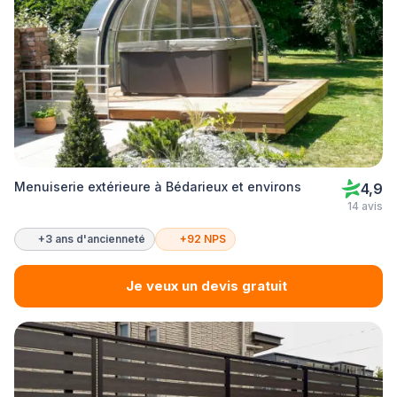
Menuiserie extérieure à Bédarieux et environs
4,9
14 avis
+3 ans d'ancienneté
+92 NPS
Je veux un devis gratuit