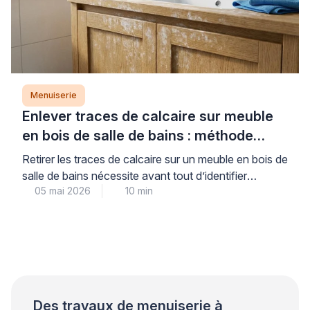
Menuiserie
Enlever traces de calcaire sur meuble
en bois de salle de bains : méthode
professionnelle
Retirer les traces de calcaire sur un meuble en bois de
salle de bains nécessite avant tout d’identifier
05 mai 2026
10 min
correctement le type de finition pour éviter toute
détérioration irréversible. Cette précaution initiale,
souvent négligée, conditionne pourtant la réussite de
l’intervention et la préservation durable de votre
mobilier en milieu humide. Les professionnels du bois
recommandent une […]
Des travaux de menuiserie à