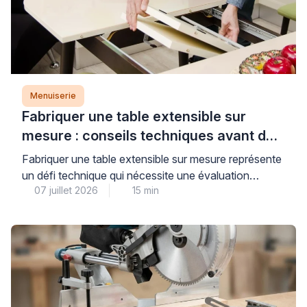
Menuiserie
Fabriquer une table extensible sur
mesure : conseils techniques avant de
se lancer
Fabriquer une table extensible sur mesure représente
un défi technique qui nécessite une évaluation
07 juillet 2026
15 min
précise des contraintes mécaniques, en particulier
concernant la stabilité du système d’extension et la
résistance structurelle de l’ensemble. Au-delà de
l’apparente simplicité d’une table rectangulaire
classique, l’ajout d’un mécanisme d’extension
soulève des questions concrètes de centre de
gravité, de charge admissible […]