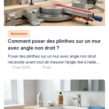
Menuiserie
Comment poser des plinthes sur un mur
avec angle non droit ?
Poser des plinthes sur un mur avec angle non droit
nécessite avant tout de mesurer l’angle réel à l’aide
11 mai 2026
11 min
d’une fausse équerre ou d’un rapporteur numérique,
puis de diviser ce résultat par deux pour déterminer
les angles de coupe de chaque plinthe. Cette
opération technique, fréquente en cage d’escalier ou
sur murs obliques, demande méthode […]