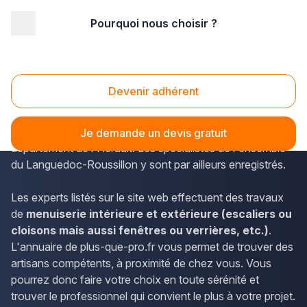
Pourquoi nous choisir ?
Accueil
/
Second œuvre
/
Menuiserie
/
Languedoc-Roussillon
/
Hérault
/
Sète (34200)
Menuiserie Sète (34200)
Devenir adhérent
Plus-que-pro.fr permet de connaître les horaires et les
coordonnées des menuisiers de Sète, dans le
Je demande un devis gratuit
département de l'Hérault. Les spécialistes de l'ensemble
du Languedoc-Roussillon y sont par ailleurs enregistrés.
Les experts listés sur le site web effectuent des travaux
de
menuiserie intérieure et extérieure (escaliers ou
cloisons mais aussi fenêtres ou verrières, etc.)
.
L'annuaire de plus-que-pro.fr vous permet de trouver des
artisans compétents, à proximité de chez vous. Vous
pourrez donc faire votre choix en toute sérénité et
trouver le professionnel qui convient le plus à votre projet.