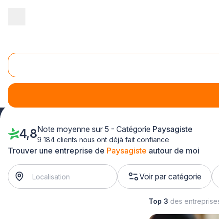
Accueil
/
Aménagement extérieur
/
Paysagiste
/
Champagne-Ard
Paysagiste Marne (51)
En quête d'un paysagiste dans la Marne, pour
aménager de
Note moyenne sur 5 - Catégorie
Paysagiste
4,8
9 184 clients nous ont déjà fait confiance
Trouver une entreprise de
Paysagiste
autour de moi
Voir par catégorie
Top 3
des entreprise