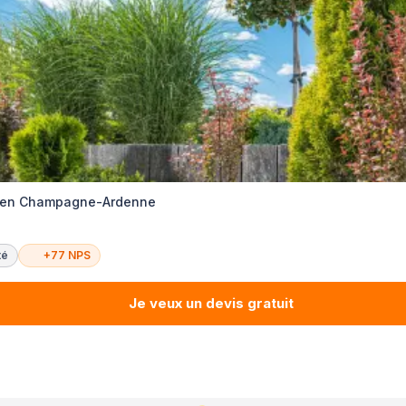
e en Champagne-Ardenne
té
+77 NPS
Je veux un devis gratuit