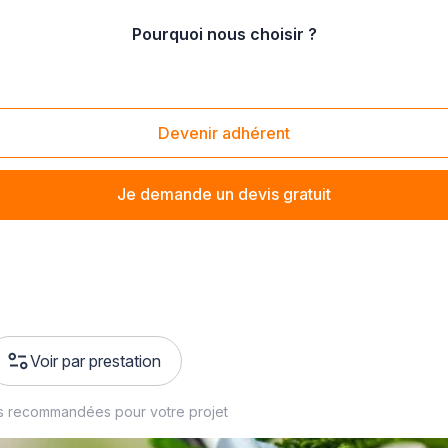
Pourquoi nous choisir ?
enne
/
Marne
Devenir adhérent
s cours d'immeuble ou conceptualiser des jardins pays
Je demande un devis gratuit
Voir par prestation
s recommandées pour votre projet