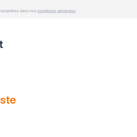
és complètes dans nos
conditions générales
.
t
ste