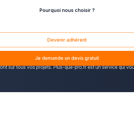
Pourquoi nous choisir ?
Essonne
/
Ris-Orangis (91130)
Devenir adhérent
Orangis (labellisée Ville Fleurie - 3 fleurs) sont accessibles v
Je demande un devis gratuit
ez vous. Ces spécialistes en
aménagements d'extérieurs pri
ont sur tous vos projets. Plus-que-pro.fr est un service qui vo