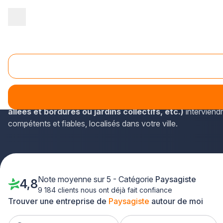
Accueil
/
Aménagement extérieur
/
Paysagiste
/
Ile-de-France
/
Paysagiste Ris-Orangis (91130)
Les coordonnées des paysagistes de l'Île-de-France et de Ris-
Le répertoire recense les paysagistes installés à côté de ch
allées et bordures ou jardins collectifs, etc.)
interviendr
compétents et fiables, localisés dans votre ville.
Note moyenne sur 5 - Catégorie
Paysagiste
4,8
9 184 clients nous ont déjà fait confiance
Trouver une entreprise de
Paysagiste
autour de moi