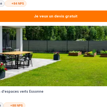
té
+84 NPS
Je veux un devis gratuit
en d'espaces verts Essonne
é
+88 NPS