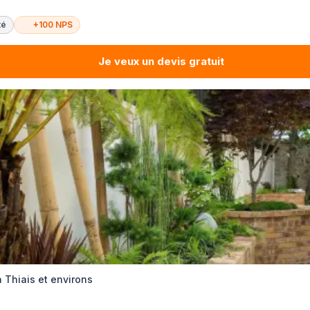
té
+100 NPS
Je veux un devis gratuit
 Thiais et environs