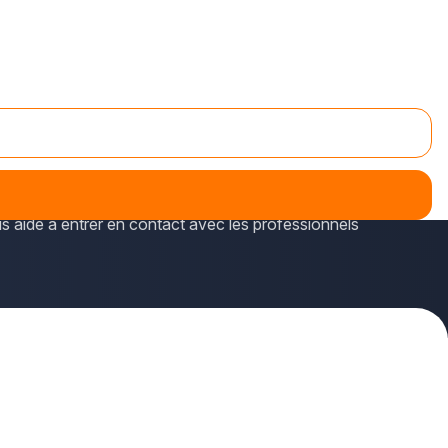
ia plus-que-pro.fr.
vés comme publics (terrasses ou serres mais aussi
us aide à entrer en contact avec les professionnels