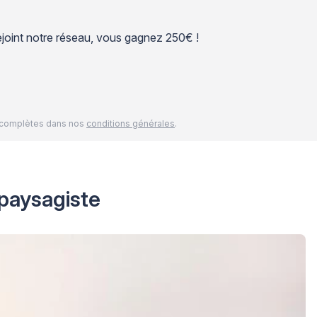
 rejoint notre réseau, vous gagnez 250€ !
és complètes dans nos
conditions générales
.
 paysagiste