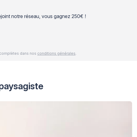
 rejoint notre réseau, vous gagnez 250€ !
és complètes dans nos
conditions générales
.
 paysagiste