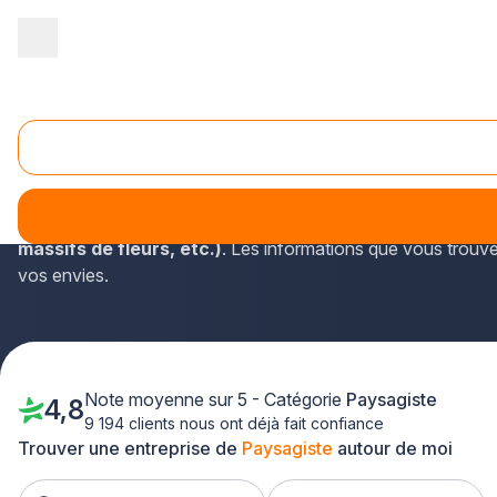
Accueil
/
Aménagement extérieur
/
Paysagiste
/
Ile-de-France
/
Paysagiste Vaires-sur-Marne (77360)
Les paysagistes comptent parmi les spécialistes en activité 
Les paysagistes du site sont spécialistes en
aménagements 
massifs de fleurs, etc.)
. Les informations que vous trouve
vos envies.
Note moyenne sur 5 - Catégorie
Paysagiste
4,8
9 194 clients nous ont déjà fait confiance
Trouver une entreprise de
Paysagiste
autour de moi