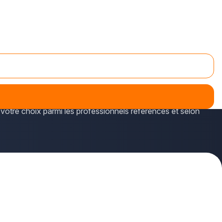
ésents sur l'annuaire plus-que-pro.fr.
u abris de jardin mais aussi parcs de châteaux ou
votre choix parmi les professionnels référencés et selon