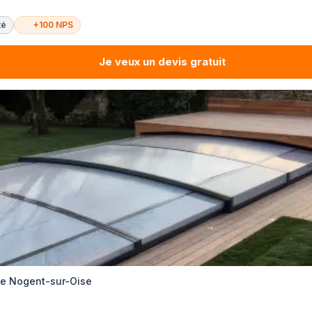
té
+100 NPS
Je veux un devis gratuit
te Nogent-sur-Oise