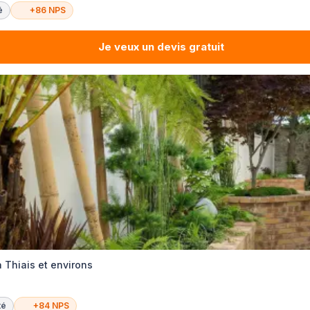
é
+86 NPS
Je veux un devis gratuit
 Thiais et environs
té
+84 NPS