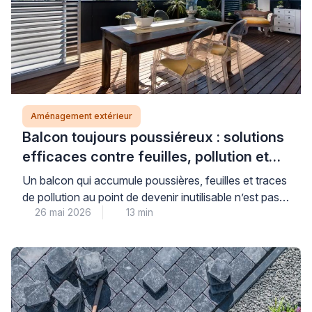
Aménagement extérieur
Balcon toujours poussiéreux : solutions
efficaces contre feuilles, pollution et
saletés (sans fermer entièrement)
Un balcon qui accumule poussières, feuilles et traces
de pollution au point de devenir inutilisable n’est pas
26 mai 2026
13 min
une fatalité : des solutions concrètes existent pour
retrouver un espace extérieur agréable, sans
nécessairement recourir à une fermeture totale qui
transformerait votre balcon en véranda. La clé réside
dans l’identification précise de la source
d’encrassement et le […]