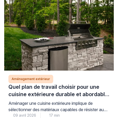
rigoureuse et le respect de techniques éprouvées.
Les professionnels qualifiés vous accompagnent
dans ces travaux pour garantir un résultat pérenne.
Installer un […]
Aménagement extérieur
Quel plan de travail choisir pour une
cuisine extérieure durable et abordable
?
Aménager une cuisine extérieure implique de
sélectionner des matériaux capables de résister aux
09 avril 2026
17 min
contraintes climatiques. Le plan de travail doit