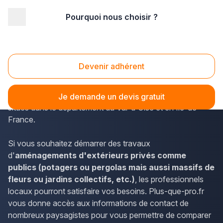
Pourquoi nous choisir ?
Accueil
/
Aménagement extérieur
/
Paysagiste
/
Ile-de-France
/
Val d'Oise
/
Argenteuil (95100)
Paysagiste Argenteuil (95100)
Devenir adhérent
Avec plus-que-pro.fr, les habitants d'Argenteuil peuvent
facilement trouver les coordonnées des paysagistes
Je demande un devis gratuit
situés dans le département du Val-d'Oise et en Île-de-
France.
Si vous souhaitez démarrer des travaux
d'
aménagements d'extérieurs privés comme
publics (potagers ou pergolas mais aussi massifs de
fleurs ou jardins collectifs, etc.)
, les professionnels
locaux pourront satisfaire vos besoins. Plus-que-pro.fr
vous donne accès aux informations de contact de
nombreux paysagistes pour vous permettre de comparer