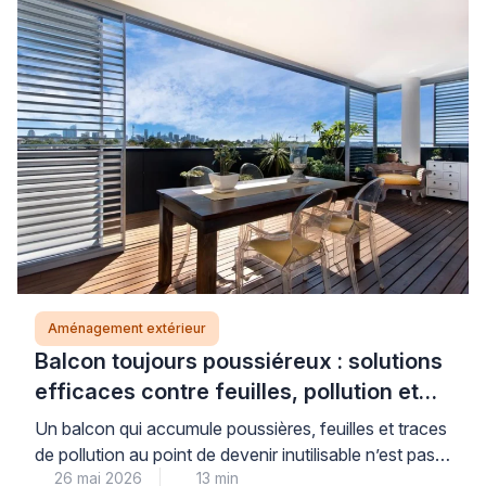
Aménagement extérieur
Balcon toujours poussiéreux : solutions
efficaces contre feuilles, pollution et
saletés (sans fermer entièrement)
Un balcon qui accumule poussières, feuilles et traces
de pollution au point de devenir inutilisable n’est pas
26 mai 2026
13 min
une fatalité : des solutions concrètes existent pour