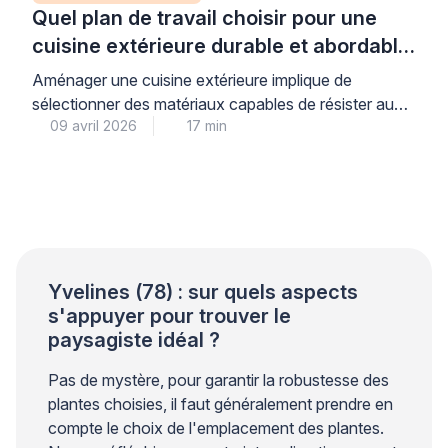
Quel plan de travail choisir pour une
cuisine extérieure durable et abordable
?
Aménager une cuisine extérieure implique de
sélectionner des matériaux capables de résister aux
09 avril 2026
17 min
contraintes climatiques. Le plan de travail doit
supporter les variations de température, l’humidité et
les chocs thermiques liés à l’usage d’une plancha ou
d’un barbecue. Cette surface subit des agressions
quotidiennes qui nécessitent une attention
particulière lors du choix. Pour votre sérénité, […]
Yvelines (78) : sur quels aspects
s'appuyer pour trouver le
paysagiste idéal ?
Pas de mystère, pour garantir la robustesse des
plantes choisies, il faut généralement prendre en
compte le choix de l'emplacement des plantes.