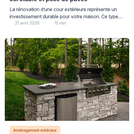
La rénovation d’une cour extérieure représente un
investissement durable pour votre maison. Ce type
21 avril 2026
15 min
de projet combine esthétique et fonctionnalité pour
créer un espace agréable au quotidien. Une
transformation réussie nécessite une planification
rigoureuse et le respect de techniques éprouvées.
Les professionnels qualifiés vous accompagnent
dans ces travaux pour garantir un résultat pérenne.
Installer un […]
Aménagement extérieur