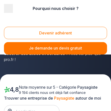
Pourquoi nous choisir ?
Accueil
/
Aménagement extérieur
/
Paysagiste
/
Ile-de-France
/
Yvelines
Paysagiste Yvelines (78)
Devenir adhérent
Habitants des Yvelines, vous recherchez un paysagiste
en mesure d'
entretenir des jardins d'intérieur ou
Je demande un devis gratuit
décorer des allées et bordures
? Allez sur plus-que-
pro.fr !
Note moyenne sur 5 - Catégorie
Paysagiste
4,8
9 194 clients nous ont déjà fait confiance
Trouver une entreprise de
Paysagiste
autour de moi